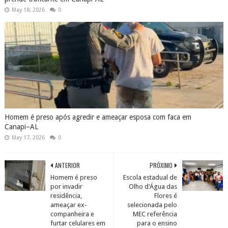
May 18, 2026
0
Homem é preso após agredir e ameaçar esposa com faca em
Canapi–AL
May 17, 2026
0
ANTERIOR
PRÓXIMO
Homem é preso
Escola estadual de
por invadir
Olho d'Água das
residência,
Flores é
ameaçar ex-
selecionada pelo
companheira e
MEC referência
furtar celulares em
para o ensino