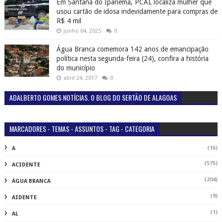
Em Santana do Ipanema, PCAL localiza mulher que
usou cartão de idosa indevidamente para compras de
R$ 4 mil
junho 04, 2025
0
Água Branca comemora 142 anos de emancipação
política nesta segunda-feira (24), confira a história
do município
abril 24, 2017
0
ADALBERTO GOMES NOTÍCIAS. O BLOG DO SERTÃO DE ALAGOAS
MARCADORES - TEMAS - ASSUNTOS - TAG - CATEGORIA
(16)
A
(575)
ACIDENTE
(204)
ÁGUA BRANCA
(9)
AIDENTE
(1)
AL