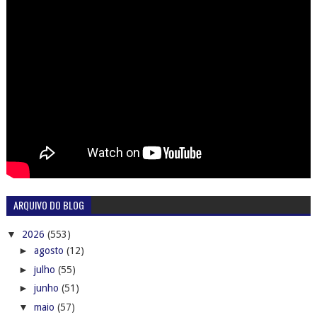
ARQUIVO DO BLOG
▼
2026
(553)
►
agosto
(12)
►
julho
(55)
►
junho
(51)
▼
maio
(57)