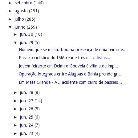
►
setembro
(144)
►
agosto
(281)
►
julho
(285)
▼
junho
(259)
►
jun. 30
(16)
▼
jun. 29
(5)
Homem que se masturbou na presença de uma feirante...
Passeio ciclístico do IMA reúne três mil ciclistas...
Jovem feirante em Delmiro Gouveia é vítima de imp...
Operação integrada entre Alagoas e Bahia prende gr...
Em Mata Grande - AL, acidente com carro de passeio...
►
jun. 28
(8)
►
jun. 27
(14)
►
jun. 26
(8)
►
jun. 25
(6)
►
jun. 24
(7)
►
jun. 23
(4)