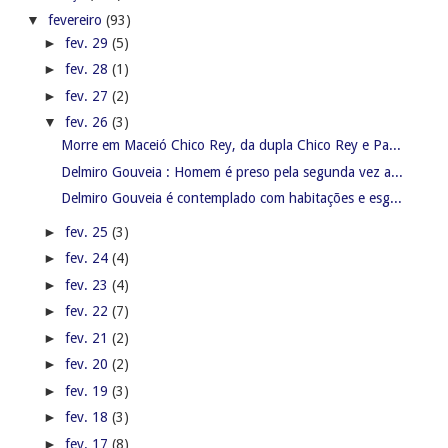
▼
fevereiro
(93)
►
fev. 29
(5)
►
fev. 28
(1)
►
fev. 27
(2)
▼
fev. 26
(3)
Morre em Maceió Chico Rey, da dupla Chico Rey e Pa...
Delmiro Gouveia : Homem é preso pela segunda vez a...
Delmiro Gouveia é contemplado com habitações e esg...
►
fev. 25
(3)
►
fev. 24
(4)
►
fev. 23
(4)
►
fev. 22
(7)
►
fev. 21
(2)
►
fev. 20
(2)
►
fev. 19
(3)
►
fev. 18
(3)
►
fev. 17
(8)