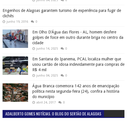
junho 04, 2025
0
Engenhos de Alagoas garantem turismo de experiência para fugir de
clichês
junho 19, 2016
0
Em Olho D’Água das Flores - AL, homem desfere
golpes de foice em outro durante briga no centro da
cidade
junho 14, 2025
0
Em Santana do Ipanema, PCAL localiza mulher que
usou cartão de idosa indevidamente para compras de
R$ 4 mil
junho 04, 2025
0
Água Branca comemora 142 anos de emancipação
política nesta segunda-feira (24), confira a história
do município
abril 24, 2017
0
ADALBERTO GOMES NOTÍCIAS. O BLOG DO SERTÃO DE ALAGOAS