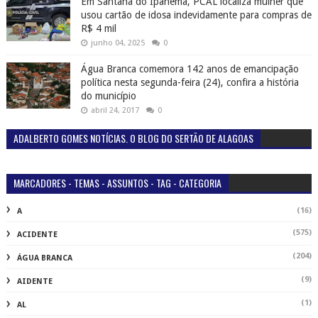
Em Santana do Ipanema, PCAL localiza mulher que
usou cartão de idosa indevidamente para compras de
R$ 4 mil
junho 04, 2025
0
Água Branca comemora 142 anos de emancipação
política nesta segunda-feira (24), confira a história
do município
abril 24, 2017
0
ADALBERTO GOMES NOTÍCIAS. O BLOG DO SERTÃO DE ALAGOAS
MARCADORES - TEMAS - ASSUNTOS - TAG - CATEGORIA
(16)
A
(575)
ACIDENTE
(204)
ÁGUA BRANCA
(9)
AIDENTE
(1)
AL