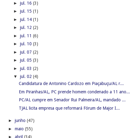
►
jul. 16
(3)
►
jul. 15
(1)
►
jul. 14
(1)
►
jul. 12
(2)
►
jul. 11
(6)
►
jul. 10
(3)
►
jul. 07
(2)
►
jul. 05
(3)
►
jul. 03
(2)
▼
jul. 02
(4)
Candidatura de Antonino Cardozo em Piaçabuçu/AL r...
Em Piranhas/AL, PC prende homem condenado a 11 ano...
PC/AL cumpre em Senador Rui Palmeira/AL, mandado ...
TJAL licita empresa que reformará Fórum de Major I...
►
junho
(47)
►
maio
(55)
►
abril
(34)