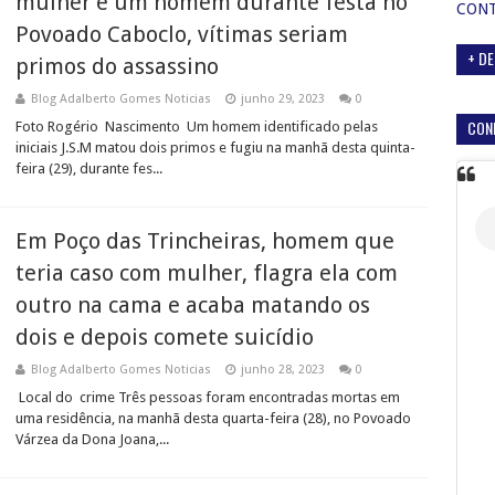
mulher e um homem durante festa no
CON
Povoado Caboclo, vítimas seriam
+ DE
primos do assassino
Blog Adalberto Gomes Noticias
junho 29, 2023
0
CON
Foto Rogério Nascimento Um homem identificado pelas
iniciais J.S.M matou dois primos e fugiu na manhã desta quinta-
feira (29), durante fes...
Em Poço das Trincheiras, homem que
teria caso com mulher, flagra ela com
outro na cama e acaba matando os
dois e depois comete suicídio
Blog Adalberto Gomes Noticias
junho 28, 2023
0
Local do crime Três pessoas foram encontradas mortas em
uma residência, na manhã desta quarta-feira (28), no Povoado
Várzea da Dona Joana,...