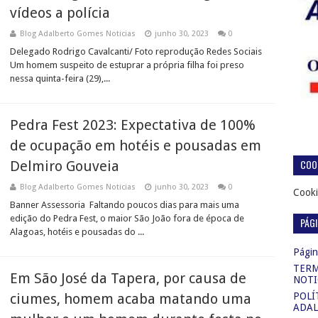
vídeos a polícia
Blog Adalberto Gomes Noticias
junho 30, 2023
0
Delegado Rodrigo Cavalcanti/ Foto reprodução Redes Sociais
Um homem suspeito de estuprar a própria filha foi preso
nessa quinta-feira (29),...
Pedra Fest 2023: Expectativa de 100%
de ocupação em hotéis e pousadas em
COOK
Delmiro Gouveia
Blog Adalberto Gomes Noticias
junho 30, 2023
0
Cooki
Banner Assessoria Faltando poucos dias para mais uma
edição do Pedra Fest, o maior São João fora de época de
PÁG
Alagoas, hotéis e pousadas do ...
Página
TERM
Em São José da Tapera, por causa de
NOTI
ciumes, homem acaba matando uma
POLÍ
ADAL