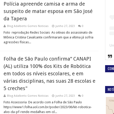
Polícia apreende camisa e arma de
suspeito de matar esposa em São José
da Tapera
Blog Adalberto Gomes Noticias
junho 27, 2023
0
Foto reprodução Redes Sociais As oitivas do assassinato de
Mônica Cristina Cavalcante confirmaram que a vítima já sofria
agressões físicas...
Folha de São Paulo confirma” CANAPI
(AL) utiliza 100% dos Kits de Robótica
CON
em todos os níveis escolares, e em
várias disciplinas, nas suas 28 escolas e
5 creches"
NOTÍ
Blog Adalberto Gomes Noticias
junho 27, 2023
0
Foto Assessoria De acordo com a Folha de São Paulo
https://www1.folha.uol.com.br/poder/2023/06/kit-robotica-
alvo-da-pf-rende-medalhas-em-ol...