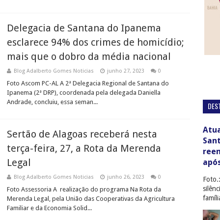
Delegacia de Santana do Ipanema
esclarece 94% dos crimes de homicídio;
mais que o dobro da média nacional
Blog Adalberto Gomes Noticias
junho 27, 2023
0
Foto Ascom PC-AL A 2ª Delegacia Regional de Santana do
Ipanema (2ª DRP), coordenada pela delegada Daniella
Andrade, concluiu, essa seman...
DES
Atua
Sertão de Alagoas receberá nesta
San
terça-feira, 27, a Rota da Merenda
ree
Legal
apó
Blog Adalberto Gomes Noticias
junho 26, 2023
0
Foto.
silên
Foto Assessoria A realização do programa Na Rota da
famíl
Merenda Legal, pela União das Cooperativas da Agricultura
Familiar e da Economia Solid...