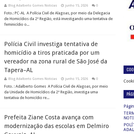
Blog Adalberto Gomes Noticias
junho 15, 2026
0
Foto.: PC-AL A Polícia Civil de Alagoas, por meio da Delegacia
de Homicídios da 2ª Região, está investigando uma tentativa de
feminicídio o...
Polícia Civil investiga tentativa de
homicídio a tiros praticada por um
vereador na zona rural de São José da
COOK
Tapera–AL
Blog Adalberto Gomes Noticias
junho 15, 2026
0
Cooki
Foto. : Adalberto Gomes A Polícia Civil de Alagoas, por meio
da Unidade de Homicídios da 2ª Região, investiga uma
PÁG
tentativa de homicídio re...
Página
TERM
Prefeita Ziane Costa avança com
NOTI
modernização das escolas em Delmiro
POLÍ
ADAL