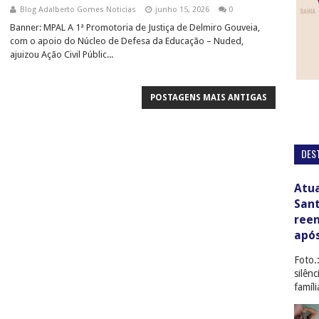
Blog Adalberto Gomes Noticias
junho 15, 2026
0
Banner: MPAL A 1ª Promotoria de Justiça de Delmiro Gouveia,
com o apoio do Núcleo de Defesa da Educação – Nuded,
ajuizou Ação Civil Públic...
POSTAGENS MAIS ANTIGAS
DES
Atua
San
ree
apó
Foto.
silên
famíl