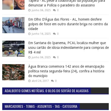
Tapera - AL pede a colaboração da população para
denunciar a Polícia o paradeiro do assassino
junho 04, 2025
0
Em Olho D’Água das Flores - AL, homem desfere
golpes de foice em outro durante briga no centro da
cidade
junho 14, 2025
0
Em Santana do Ipanema, PCAL localiza mulher que
usou cartão de idosa indevidamente para compras de
R$ 4 mil
junho 04, 2025
0
Água Branca comemora 142 anos de emancipação
política nesta segunda-feira (24), confira a história
do município
abril 24, 2017
0
ADALBERTO GOMES NOTÍCIAS. O BLOG DO SERTÃO DE ALAGOAS
MARCADORES - TEMAS - ASSUNTOS - TAG - CATEGORIA