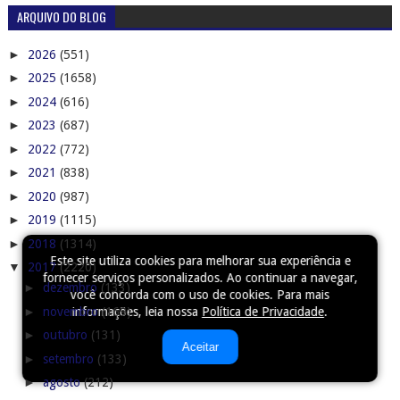
ARQUIVO DO BLOG
►
2026
(551)
►
2025
(1658)
►
2024
(616)
►
2023
(687)
►
2022
(772)
►
2021
(838)
►
2020
(987)
►
2019
(1115)
►
2018
(1314)
Este site utiliza cookies para melhorar sua experiência e
▼
2017
(2220)
fornecer serviços personalizados. Ao continuar a navegar,
►
dezembro
(133)
você concorda com o uso de cookies. Para mais
►
novembro
(169)
informações, leia nossa
Política de Privacidade
.
►
outubro
(131)
Aceitar
►
setembro
(133)
►
agosto
(212)