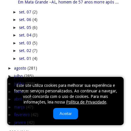
Em Mata Grande –AL, homem de 57 anos morre após ...
►
set. 07
(2)
►
set. 06
(4)
►
set. 05
(6)
►
set. 04
(3)
►
set. 03
(5)
►
set. 02
(7)
►
set. 01
(4)
►
agosto
(281)
►
julho
(285)
►
junho
(259)
Este site utiliza cookies para melhorar sua experiência e
fornecer serviços personalizados. Ao continuar a navegar,
►
maio
(99)
você concorda com o uso de cookies. Para mais
►
abril
(104)
informações, leia nossa
Política de Privacidade
.
►
março
(47)
Aceitar
►
fevereiro
(42)
►
janeiro
(42)