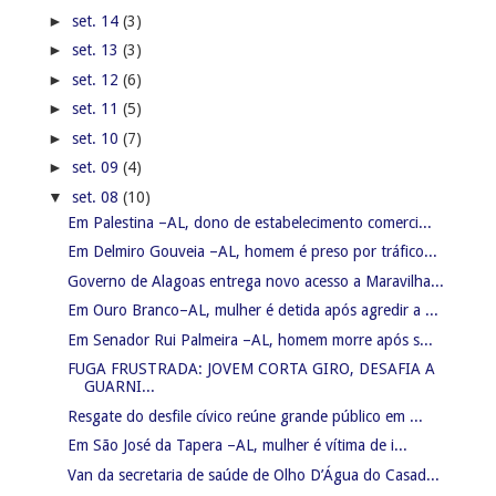
►
set. 14
(3)
►
set. 13
(3)
►
set. 12
(6)
►
set. 11
(5)
►
set. 10
(7)
►
set. 09
(4)
▼
set. 08
(10)
Em Palestina –AL, dono de estabelecimento comerci...
Em Delmiro Gouveia –AL, homem é preso por tráfico...
Governo de Alagoas entrega novo acesso a Maravilha...
Em Ouro Branco–AL, mulher é detida após agredir a ...
Em Senador Rui Palmeira –AL, homem morre após s...
FUGA FRUSTRADA: JOVEM CORTA GIRO, DESAFIA A
GUARNI...
Resgate do desfile cívico reúne grande público em ...
Em São José da Tapera –AL, mulher é vítima de i...
Van da secretaria de saúde de Olho D’Água do Casad...