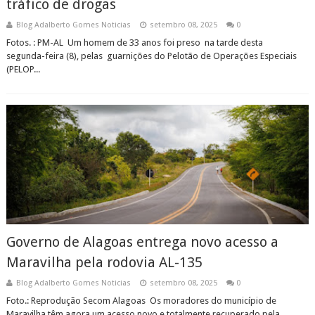
tráfico de drogas
Blog Adalberto Gomes Noticias
setembro 08, 2025
0
Fotos. : PM-AL Um homem de 33 anos foi preso na tarde desta
segunda-feira (8), pelas guarnições do Pelotão de Operações Especiais
(PELOP...
Governo de Alagoas entrega novo acesso a
Maravilha pela rodovia AL-135
Blog Adalberto Gomes Noticias
setembro 08, 2025
0
Foto.: Reprodução Secom Alagoas Os moradores do município de
Maravilha têm agora um acesso novo e totalmente recuperado pela