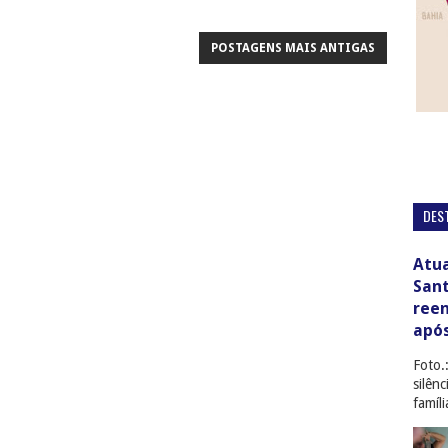
POSTAGENS MAIS ANTIGAS
DES
Atua
San
ree
apó
Foto.
silên
famíl