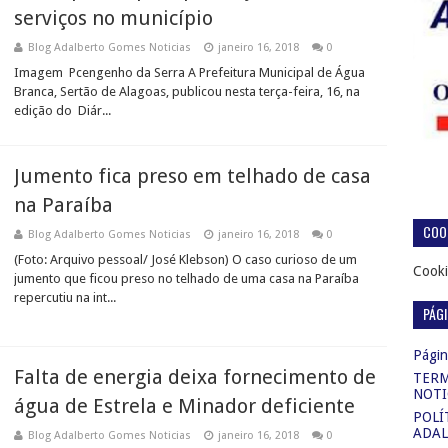
serviços no município
Blog Adalberto Gomes Noticias
janeiro 16, 2018
0
Imagem Pcengenho da Serra A Prefeitura Municipal de Água
Branca, Sertão de Alagoas, publicou nesta terça-feira, 16, na
edição do Diár...
Jumento fica preso em telhado de casa
na Paraíba
COOK
Blog Adalberto Gomes Noticias
janeiro 16, 2018
0
(Foto: Arquivo pessoal/ José Klebson) O caso curioso de um
Cooki
jumento que ficou preso no telhado de uma casa na Paraíba
repercutiu na int...
PÁG
Página
Falta de energia deixa fornecimento de
TERM
NOTI
água de Estrela e Minador deficiente
POLÍ
ADAL
Blog Adalberto Gomes Noticias
janeiro 16, 2018
0