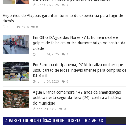
junho 04, 2025
0
Engenhos de Alagoas garantem turismo de experiência para fugir de
clichês
junho 19, 2016
0
Em Olho D’Água das Flores - AL, homem desfere
golpes de foice em outro durante briga no centro da
cidade
junho 14, 2025
0
Em Santana do Ipanema, PCAL localiza mulher que
usou cartão de idosa indevidamente para compras de
R$ 4 mil
junho 04, 2025
0
Água Branca comemora 142 anos de emancipação
política nesta segunda-feira (24), confira a história
do município
abril 24, 2017
0
ADALBERTO GOMES NOTÍCIAS. O BLOG DO SERTÃO DE ALAGOAS