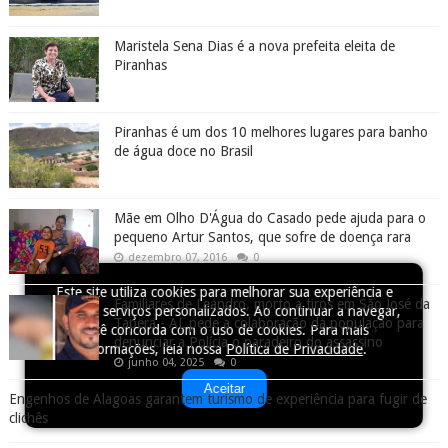
Maristela Sena Dias é a nova prefeita eleita de
Piranhas
Piranhas é um dos 10 melhores lugares para banho
de água doce no Brasil
Mãe em Olho D'Água do Casado pede ajuda para o
pequeno Artur Santos, que sofre de doença rara
dezembro 07, 2016
0
Este site utiliza cookies para melhorar sua experiência e
Familiares de Leandro, morto a tiros em São José da
fornecer serviços personalizados. Ao continuar a navegar,
Tapera - AL pede a colaboração da população para
você concorda com o uso de cookies. Para mais
denunciar a Polícia o paradeiro do assassino
informações, leia nossa
Política de Privacidade
.
junho 04, 2025
0
Aceitar
Engenhos de Alagoas garantem turismo de experiência para fugir de
clichês