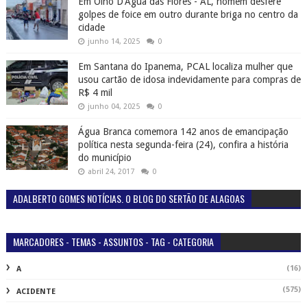
Em Olho D’Água das Flores - AL, homem desfere
golpes de foice em outro durante briga no centro da
cidade
junho 14, 2025
0
Em Santana do Ipanema, PCAL localiza mulher que
usou cartão de idosa indevidamente para compras de
R$ 4 mil
junho 04, 2025
0
Água Branca comemora 142 anos de emancipação
política nesta segunda-feira (24), confira a história
do município
abril 24, 2017
0
ADALBERTO GOMES NOTÍCIAS. O BLOG DO SERTÃO DE ALAGOAS
MARCADORES - TEMAS - ASSUNTOS - TAG - CATEGORIA
(16)
A
(575)
ACIDENTE