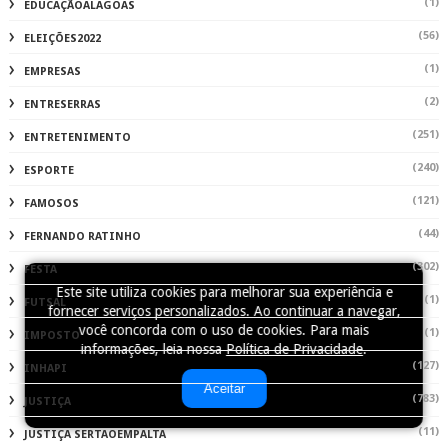
(1)
EDUCAÇÃOALAGOAS
(56)
ELEIÇÕES2022
(1)
EMPRESAS
(2)
ENTRESERRAS
(251)
ENTRETENIMENTO
(240)
ESPORTE
(121)
FAMOSOS
(44)
FERNANDO RATINHO
(302)
FESTA
Este site utiliza cookies para melhorar sua experiência e
(1)
FUTSAL
fornecer serviços personalizados. Ao continuar a navegar,
você concorda com o uso de cookies. Para mais
(1)
IMPOSTO
informações, leia nossa
Política de Privacidade
.
(127)
INHAPI
Aceitar
(783)
JUSTIÇA
(11)
JUSTIÇA SERTAOEMPALTA