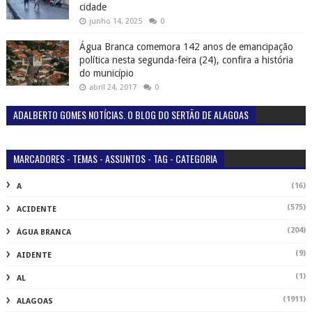
cidade
junho 14, 2025
0
Água Branca comemora 142 anos de emancipação
política nesta segunda-feira (24), confira a história
do município
abril 24, 2017
0
ADALBERTO GOMES NOTÍCIAS. O BLOG DO SERTÃO DE ALAGOAS
MARCADORES - TEMAS - ASSUNTOS - TAG - CATEGORIA
(16)
A
(575)
ACIDENTE
(204)
ÁGUA BRANCA
(9)
AIDENTE
(1)
AL
(1911)
ALAGOAS