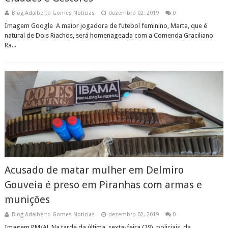
Blog Adalberto Gomes Noticias
dezembro 02, 2019
0
Imagem Google A maior jogadora de futebol feminino, Marta, que é
natural de Dois Riachos, será homenageada com a Comenda Graciliano
Ra...
Acusado de matar mulher em Delmiro
Gouveia é preso em Piranhas com armas e
munições
Blog Adalberto Gomes Noticias
dezembro 02, 2019
0
Imagem PM/AL Na tarde da última sexta-feira (29), policiais da