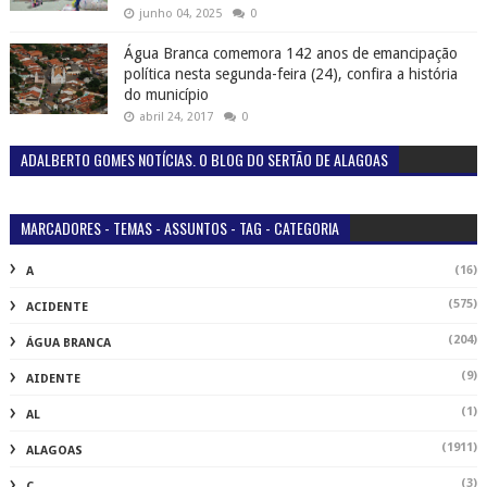
junho 04, 2025
0
Água Branca comemora 142 anos de emancipação
política nesta segunda-feira (24), confira a história
do município
abril 24, 2017
0
ADALBERTO GOMES NOTÍCIAS. O BLOG DO SERTÃO DE ALAGOAS
MARCADORES - TEMAS - ASSUNTOS - TAG - CATEGORIA
(16)
A
(575)
ACIDENTE
(204)
ÁGUA BRANCA
(9)
AIDENTE
(1)
AL
(1911)
ALAGOAS
(3)
C