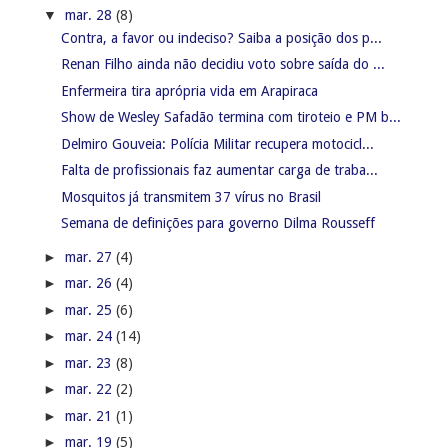
▼
mar. 28
(8)
Contra, a favor ou indeciso? Saiba a posição dos p...
Renan Filho ainda não decidiu voto sobre saída do ...
Enfermeira tira aprópria vida em Arapiraca
Show de Wesley Safadão termina com tiroteio e PM b...
Delmiro Gouveia: Polícia Militar recupera motocicl...
Falta de profissionais faz aumentar carga de traba...
Mosquitos já transmitem 37 vírus no Brasil
Semana de definições para governo Dilma Rousseff
►
mar. 27
(4)
►
mar. 26
(4)
►
mar. 25
(6)
►
mar. 24
(14)
►
mar. 23
(8)
►
mar. 22
(2)
►
mar. 21
(1)
►
mar. 19
(5)