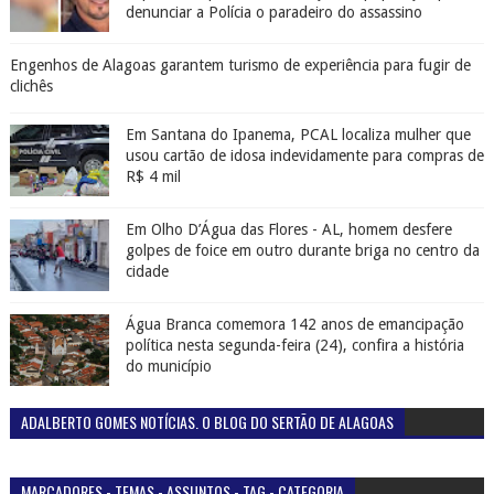
denunciar a Polícia o paradeiro do assassino
Engenhos de Alagoas garantem turismo de experiência para fugir de
clichês
Em Santana do Ipanema, PCAL localiza mulher que
usou cartão de idosa indevidamente para compras de
R$ 4 mil
Em Olho D’Água das Flores - AL, homem desfere
golpes de foice em outro durante briga no centro da
cidade
Água Branca comemora 142 anos de emancipação
política nesta segunda-feira (24), confira a história
do município
ADALBERTO GOMES NOTÍCIAS. O BLOG DO SERTÃO DE ALAGOAS
MARCADORES - TEMAS - ASSUNTOS - TAG - CATEGORIA