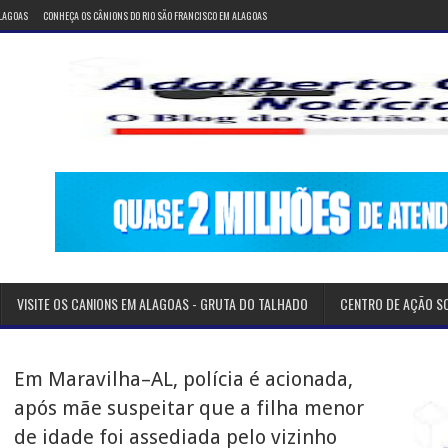
ALAGOAS
CONHEÇA OS CÂNIONS DO RIO SÃO FRANCISCO EM ALAGOAS
VISITE OS CANIONS EM ALAGOAS - GRUTA DO TALHADO
CENTRO DE AÇÃO S
Em Maravilha–AL, polícia é acionada,
após mãe suspeitar que a filha menor
de idade foi assediada pelo vizinho