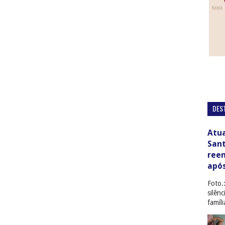
DES
Atua
San
ree
apó
Foto.
silên
famíl