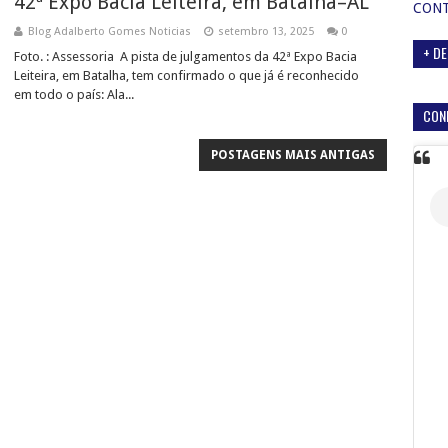
42ª Expo Bacia Leiteira, em Batalha–AL
CON
Blog Adalberto Gomes Noticias
setembro 13, 2025
0
+ DE
Foto. : Assessoria A pista de julgamentos da 42ª Expo Bacia
Leiteira, em Batalha, tem confirmado o que já é reconhecido
em todo o país: Ala...
CON
POSTAGENS MAIS ANTIGAS