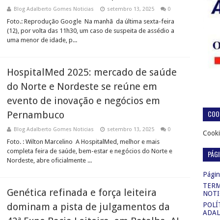
Blog Adalberto Gomes Noticias
setembro 13, 2025
0
Foto.: Reprodução Google Na manhã da última sexta-feira
(12), por volta das 11h30, um caso de suspeita de assédio a
uma menor de idade, p...
HospitalMed 2025: mercado de saúde
do Norte e Nordeste se reúne em
evento de inovação e negócios em
COOK
Pernambuco
Blog Adalberto Gomes Noticias
setembro 13, 2025
0
Cooki
Foto. : Wilton Marcelino A HospitalMed, melhor e mais
completa feira de saúde, bem-estar e negócios do Norte e
PÁG
Nordeste, abre oficialmente ...
Página
TERM
Genética refinada e força leiteira
NOTI
dominam a pista de julgamentos da
POLÍ
ADAL