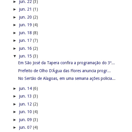
►
jun. 22
(3)
►
jun. 21
(1)
►
jun. 20
(2)
►
jun. 19
(4)
►
jun. 18
(8)
►
jun. 17
(7)
►
jun. 16
(2)
▼
jun. 15
(3)
Em São José da Tapera confira a programação do 3º...
Prefeito de Olho D'Água das Flores anuncia progr...
No Sertão de Alagoas, em uma semana ações policia...
►
jun. 14
(6)
►
jun. 13
(3)
►
jun. 12
(2)
►
jun. 10
(4)
►
jun. 09
(3)
►
jun. 07
(4)