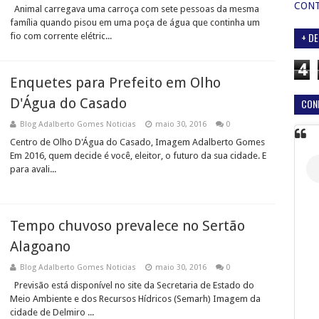
CON
Animal carregava uma carroça com sete pessoas da mesma
família quando pisou em uma poça de água que continha um
+ DE
fio com corrente elétric...
4
Enquetes para Prefeito em Olho
D'Água do Casado
CON
Blog Adalberto Gomes Noticias
maio 30, 2016
0
Centro de Olho D'Água do Casado, Imagem Adalberto Gomes
Em 2016, quem decide é você, eleitor, o futuro da sua cidade. E
para avali...
Tempo chuvoso prevalece no Sertão
Alagoano
Blog Adalberto Gomes Noticias
maio 30, 2016
0
Previsão está disponível no site da Secretaria de Estado do
Meio Ambiente e dos Recursos Hídricos (Semarh) Imagem da
cidade de Delmiro ...