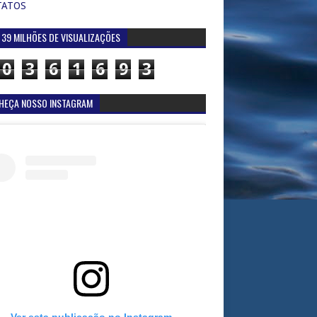
TATOS
 39 MILHÕES DE VISUALIZAÇÕES
0
3
6
1
6
9
3
HEÇA NOSSO INSTAGRAM
Ver esta publicação no Instagram