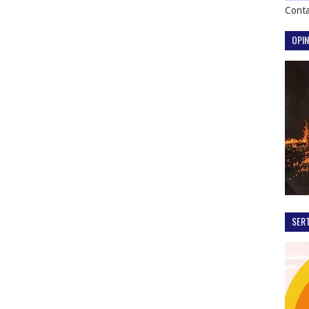
Conta
OPIN
SER