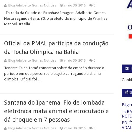
Blog Adalberto Gomes Noticias
maio 30, 2016
0
Entrada da Cidade de Piranhas/ Imagem Adalberto Gomes
Nesta segunda-feira, 30, o prefeito do município de Piranhas
Manoel Brasilia...
Oficial da PMAL participa da condução
da Tocha Olímpica na Bahia
Blog Adalberto Gomes Noticias
maio 30, 2016
0
COOK
Tenente Tales Tomé comentou sobre da emoção durante o
período em que percorreu o trajeto carregando a chama
olímpica Oficial foi ...
Cooki
PÁG
Santana do Ipanema: Fio de lombada
Página
eletrônica mata animal eletrocutado e
TERM
NOTI
dá choque em 7 pessoas
POLÍ
ADAL
Blog Adalberto Gomes Noticias
maio 30, 2016
0