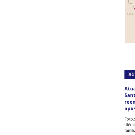
DES
Atua
San
ree
apó
Foto.
silên
famíl