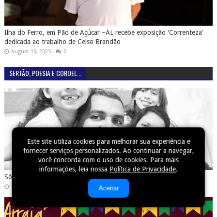
Ilha do Ferro, em Pão de Açúcar –AL recebe exposição 'Correnteza'
dedicada ao trabalho de Celso Brandão
August 19, 2025
0
SERTÃO, POESIA E CORDEL...
Este site utiliza cookies para melhorar sua experiência e
fornecer serviços personalizados. Ao continuar a navegar,
você concorda com o uso de cookies. Para mais
informações, leia nossa
Política de Privacidade
.
Só se tem o que se busca (CORDEL)
March 31, 2019
0
Aceitar