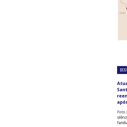
DES
Atua
San
ree
apó
Foto.
silên
famíl