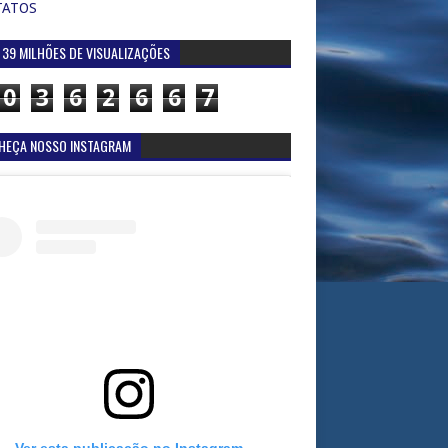
TATOS
 39 MILHÕES DE VISUALIZAÇÕES
0
3
6
2
6
6
7
HEÇA NOSSO INSTAGRAM
Ver esta publicação no Instagram