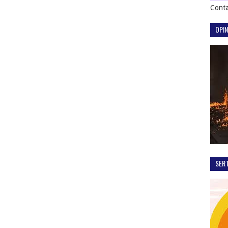
Conta
OPIN
SER