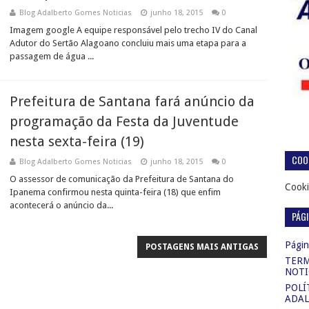
Blog Adalberto Gomes Noticias
junho 18, 2015
0
Imagem google A equipe responsável pelo trecho IV do Canal
Adutor do Sertão Alagoano concluiu mais uma etapa para a
passagem de água ...
Prefeitura de Santana fará anúncio da
programação da Festa da Juventude
nesta sexta-feira (19)
COOK
Blog Adalberto Gomes Noticias
junho 18, 2015
0
O assessor de comunicação da Prefeitura de Santana do
Cooki
Ipanema confirmou nesta quinta-feira (18) que enfim
acontecerá o anúncio da...
PÁG
Página
POSTAGENS MAIS ANTIGAS
TERM
NOTI
POLÍ
ADAL