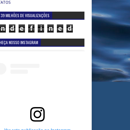
TATOS
 39 MILHÕES DE VISUALIZAÇÕES
n
d
e
f
i
n
e
d
HEÇA NOSSO INSTAGRAM
Ver esta publicação no Instagram