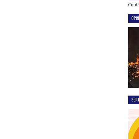
Conta
OPIN
SER