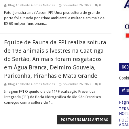
Blog Adalberto Gomes Noticias
novembro 26, 2022
0
Foto: Jonatha Lins / Ascom FPI Uma piscicultura de grande
porte foi autuada por crime ambiental e multada em mais de
R$ 60 mil por funcionam...
Equipe de Fauna da FPI realiza soltura
de 193 animais silvestres na Caatinga
do Sertão, Animais foram resgatados
COOK
em Água Branca, Delmiro Gouveia,
Pariconha, Piranhas e Mata Grande
Cooki
Blog Adalberto Gomes Noticias
novembro 26, 2022
0
PÁG
Imagem FPI O quinto dia da 11ª Fiscalização Preventiva
Integrada (FPI) da Bacia Hidrográfica do Rio São Francisco
Página
começou com a soltura de 1...
TERM
NOTI
POSTAGENS MAIS ANTIGAS
POLÍ
ADAL