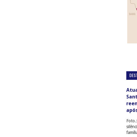
DES
Atua
San
ree
apó
Foto.
silên
famíl