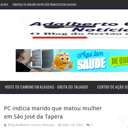
ALAGOAS
CONHEÇA OS CÂNIONS DO RIO SÃO FRANCISCO EM ALAGOAS
VISITE OS CANIONS EM ALAGOAS - GRUTA DO TALHADO
CENTRO DE AÇÃO S
PC indicia marido que matou mulher
em São José da Tapera
Blog Adalberto Gomes Noticias
julho 18, 2023
0