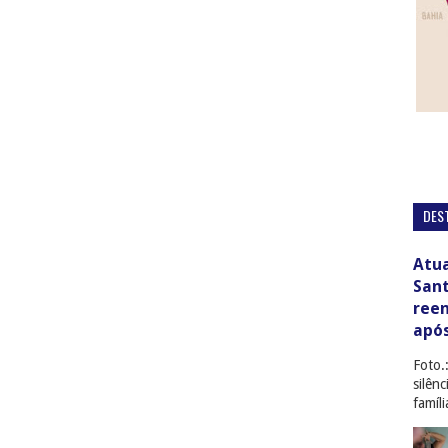
DES
Atua
San
ree
apó
Foto.
silên
famíl