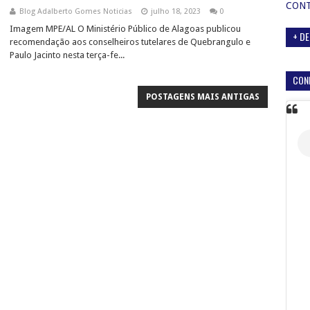
CON
Blog Adalberto Gomes Noticias
julho 18, 2023
0
Imagem MPE/AL O Ministério Público de Alagoas publicou
+ DE
recomendação aos conselheiros tutelares de Quebrangulo e
Paulo Jacinto nesta terça-fe...
CON
POSTAGENS MAIS ANTIGAS