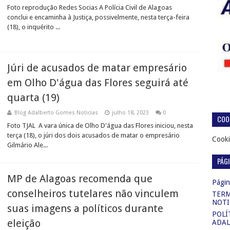
Foto reprodução Redes Socias A Polícia Civil de Alagoas
conclui e encaminha à Justiça, possivelmente, nesta terça-feira
(18), o inquérito ...
Júri de acusados de matar empresário
em Olho D'água das Flores seguirá até
quarta (19)
Blog Adalberto Gomes Noticias
julho 18, 2023
0
COOK
Foto TJAL A vara única de Olho D'água das Flores iniciou, nesta
terça (18), o júri dos dois acusados de matar o empresário
Cooki
Gilmário Ale...
PÁG
MP de Alagoas recomenda que
Página
conselheiros tutelares não vinculem
TERM
NOTI
suas imagens a políticos durante
POLÍ
eleição
ADAL