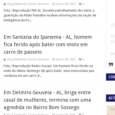
Blog Adalberto Gomes Noticias
junho 09, 2025
0
Foto.: Reprodução PM-AL Durante patrulhamento de rotina, a
guarnição da Rádio Patrulha recebeu informações da seção de
inteligência da Po...
Em Santana do Ipanema - AL, homem
fica ferido após bater com moto em
carro de passeio
Blog Adalberto Gomes Noticias
junho 09, 2025
0
Foto.: Reprodução Redes Sociais Um homem ficou ferido na
noite do último domingo (8) após bater uma motocicleta que
conduzia em um carro d...
CON
Em Delmiro Gouveia - AL, briga entre
NOTÍ
casal de mulheres, termina com uma
agredida no Bairro Bom Sossego
Blog Adalberto Gomes Noticias
junho 09, 2025
0