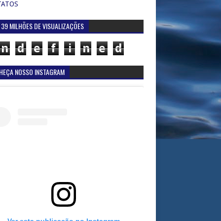
TATOS
 39 MILHÕES DE VISUALIZAÇÕES
n
d
e
f
i
n
e
d
HEÇA NOSSO INSTAGRAM
Ver esta publicação no Instagram