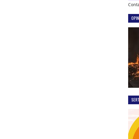
Conta
OPIN
SER