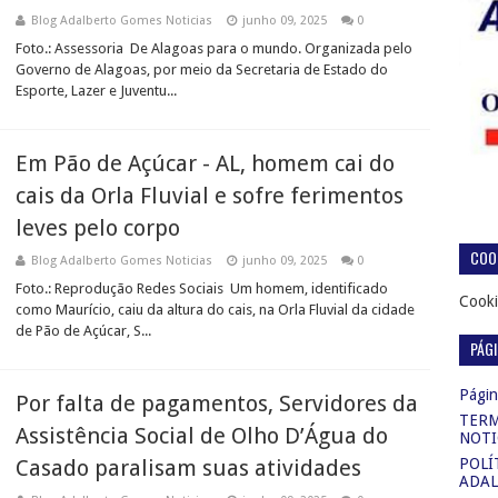
Blog Adalberto Gomes Noticias
junho 09, 2025
0
Foto.: Assessoria De Alagoas para o mundo. Organizada pelo
Governo de Alagoas, por meio da Secretaria de Estado do
Esporte, Lazer e Juventu...
Em Pão de Açúcar - AL, homem cai do
cais da Orla Fluvial e sofre ferimentos
leves pelo corpo
COOK
Blog Adalberto Gomes Noticias
junho 09, 2025
0
Foto.: Reprodução Redes Sociais Um homem, identificado
Cooki
como Maurício, caiu da altura do cais, na Orla Fluvial da cidade
de Pão de Açúcar, S...
PÁG
Página
Por falta de pagamentos, Servidores da
TERM
Assistência Social de Olho D’Água do
NOTI
Casado paralisam suas atividades
POLÍ
ADAL