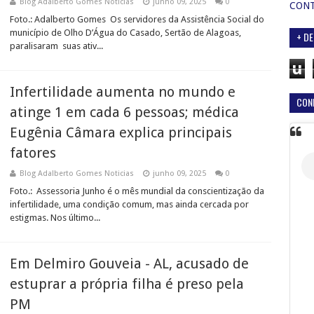
Blog Adalberto Gomes Noticias
junho 09, 2025
0
CON
Foto.: Adalberto Gomes Os servidores da Assistência Social do
município de Olho D’Água do Casado, Sertão de Alagoas,
+ DE
paralisaram suas ativ...
u
Infertilidade aumenta no mundo e
CON
atinge 1 em cada 6 pessoas; médica
Eugênia Câmara explica principais
fatores
Blog Adalberto Gomes Noticias
junho 09, 2025
0
Foto.: Assessoria Junho é o mês mundial da conscientização da
infertilidade, uma condição comum, mas ainda cercada por
estigmas. Nos último...
Em Delmiro Gouveia - AL, acusado de
estuprar a própria filha é preso pela
PM