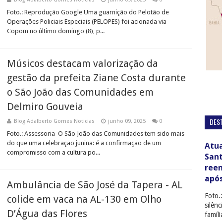
Foto.: Reprodução Google Uma guarnição do Pelotão de
Operações Policiais Especiais (PELOPES) foi acionada via
Copom no último domingo (8), p...
Músicos destacam valorização da
gestão da prefeita Ziane Costa durante
o São João das Comunidades em
Delmiro Gouveia
DES
Blog Adalberto Gomes Noticias
junho 09, 2025
0
Foto.: Assessoria O São João das Comunidades tem sido mais
do que uma celebração junina: é a confirmação de um
Atua
compromisso com a cultura po...
San
ree
apó
Ambulância de São José da Tapera - AL
Foto.
colide em vaca na AL-130 em Olho
silên
D’Água das Flores
famíl