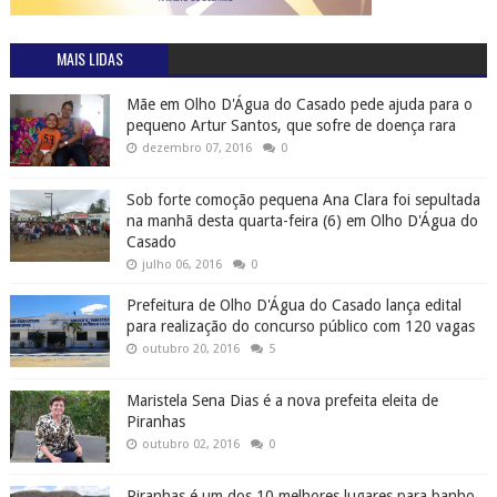
MAIS LIDAS
Mãe em Olho D'Água do Casado pede ajuda para o
pequeno Artur Santos, que sofre de doença rara
dezembro 07, 2016
0
Sob forte comoção pequena Ana Clara foi sepultada
na manhã desta quarta-feira (6) em Olho D'Água do
Casado
julho 06, 2016
0
Prefeitura de Olho D'Água do Casado lança edital
para realização do concurso público com 120 vagas
outubro 20, 2016
5
Maristela Sena Dias é a nova prefeita eleita de
Piranhas
outubro 02, 2016
0
Piranhas é um dos 10 melhores lugares para banho