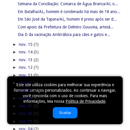
Semana da Conciliação: Comarca de Água Branca/AL o...
Em Batalha/AL, homem é condenado há mais de 18 ano...
Em São José da Tapera/AL, homem é preso após ser d...
Com apoio da Prefeitura de Delmiro Gouveia, artesã...
Dia D da vacinação Antirrábica para cães e gatos e...
►
nov. 15
(7)
►
nov. 14
(3)
►
nov. 13
(2)
►
nov. 12
(7)
►
nov. 11
(3)
►
nov. 10
(1)
Este site utiliza cookies para melhorar sua experiência e
fornecer serviços personalizados. Ao continuar a navegar,
►
nov. 09
(4)
você concorda com o uso de cookies. Para mais
►
nov. 08
(6)
informações, leia nossa
Política de Privacidade
.
►
nov. 07
(2)
Aceitar
►
nov. 06
(1)
►
nov. 05
(5)
►
nov. 04
(2)