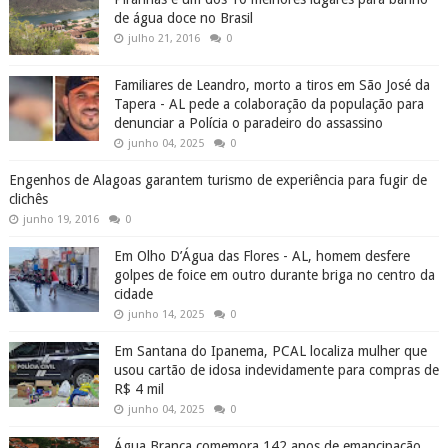
de água doce no Brasil
julho 21, 2016
0
Familiares de Leandro, morto a tiros em São José da
Tapera - AL pede a colaboração da população para
denunciar a Polícia o paradeiro do assassino
junho 04, 2025
0
Engenhos de Alagoas garantem turismo de experiência para fugir de
clichês
junho 19, 2016
0
Em Olho D’Água das Flores - AL, homem desfere
golpes de foice em outro durante briga no centro da
cidade
junho 14, 2025
0
Em Santana do Ipanema, PCAL localiza mulher que
usou cartão de idosa indevidamente para compras de
R$ 4 mil
junho 04, 2025
0
Água Branca comemora 142 anos de emancipação