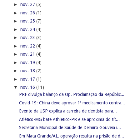
►
nov. 27
(5)
►
nov. 26
(1)
►
nov. 25
(7)
►
nov. 24
(4)
►
nov. 23
(3)
►
nov. 22
(4)
►
nov. 21
(4)
►
nov. 19
(4)
►
nov. 18
(2)
►
nov. 17
(1)
▼
nov. 16
(11)
PRF divulga balanço da Op. Proclamação da Repúblic...
Covid-19: China deve aprovar 1º medicamento contra...
Evento da USP explica a carreira de cientista para...
Atlético-MG bate Athletico-PR e se aproxima do tít...
Secretaria Municipal de Saúde de Delmiro Gouveia i...
Em Mata Grande/AL, operação resulta na prisão de d...