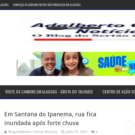
ALAGOAS
CONHEÇA OS CÂNIONS DO RIO SÃO FRANCISCO EM ALAGOAS
VISITE OS CANIONS EM ALAGOAS - GRUTA DO TALHADO
CENTRO DE AÇÃO S
Em Santana do Ipanema, rua fica
inundada após forte chuva
Blog Adalberto Gomes Noticias
julho 01, 2017
0