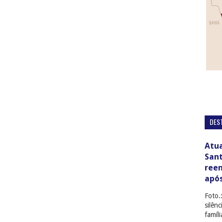
DES
Atua
San
ree
apó
Foto.
silên
famíl