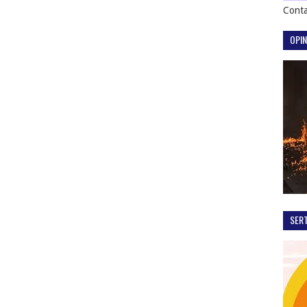
Conta
OPIN
SER