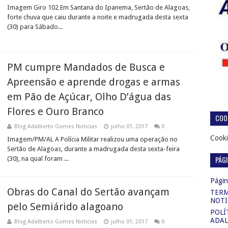
Imagem Giro 102 Em Santana do Ipanema, Sertão de Alagoas,
forte chuva que caiu durante a noite e madrugada desta sexta
(30) para Sábado...
PM cumpre Mandados de Busca e
Apreensão e aprende drogas e armas
em Pão de Açúcar, Olho D’água das
Flores e Ouro Branco
COOK
Blog Adalberto Gomes Noticias
julho 01, 2017
0
Cooki
Imagem/PM/AL A Polícia Militar realizou uma operação no
Sertão de Alagoas, durante a madrugada desta sexta-feira
PÁG
(30), na qual foram ...
Página
Obras do Canal do Sertão avançam
TERM
NOTI
pelo Semiárido alagoano
POLÍ
ADAL
Blog Adalberto Gomes Noticias
julho 01, 2017
0