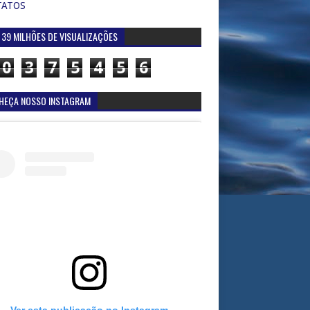
TATOS
 39 MILHÕES DE VISUALIZAÇÕES
0
3
7
5
4
5
6
HEÇA NOSSO INSTAGRAM
Ver esta publicação no Instagram