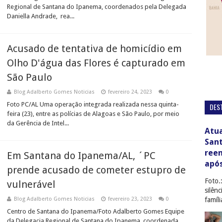
Regional de Santana do Ipanema, coordenados pela Delegada
Daniella Andrade, rea...
Acusado de tentativa de homicídio em
Olho D'água das Flores é capturado em
São Paulo
Blog Adalberto Gomes Noticias
fevereiro 24, 2023
0
Foto PC/AL Uma operação integrada realizada nessa quinta-
DES
feira (23), entre as polícias de Alagoas e São Paulo, por meio
da Gerência de Intel...
Atua
San
ree
Em Santana do Ipanema/AL, ´PC
apó
prende acusado de cometer estupro de
Foto.
vulnerável
silên
famíl
Blog Adalberto Gomes Noticias
fevereiro 23, 2023
0
Centro de Santana do Ipanema/Foto Adalberto Gomes Equipe
da Delegacia Regional de Santana do Ipanema, coordenada