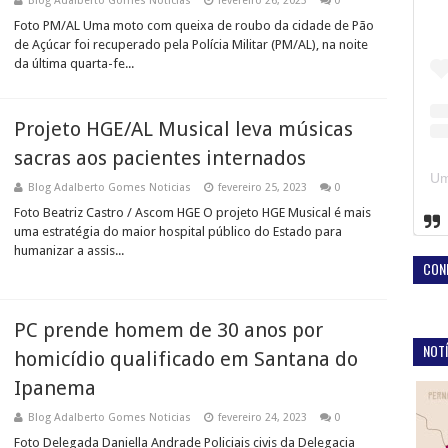
Blog Adalberto Gomes Noticias
fevereiro 26, 2023
0
Foto PM/AL Uma moto com queixa de roubo da cidade de Pão
de Açúcar foi recuperado pela Polícia Militar (PM/AL), na noite
da última quarta-fe...
Projeto HGE/AL Musical leva músicas
sacras aos pacientes internados
Blog Adalberto Gomes Noticias
fevereiro 25, 2023
0
Foto Beatriz Castro / Ascom HGE O projeto HGE Musical é mais
uma estratégia do maior hospital público do Estado para
humanizar a assis...
CON
PC prende homem de 30 anos por
NOTÍ
homicídio qualificado em Santana do
Ipanema
Blog Adalberto Gomes Noticias
fevereiro 24, 2023
0
Foto Delegada Daniella Andrade Policiais civis da Delegacia