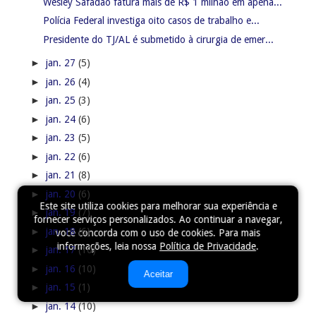
Wesley Safadão fatura mais de R$ 1 milhão em apena...
Polícia Federal investiga oito casos de trabalho e...
Presidente do TJ/AL é submetido à cirurgia de emer...
►
jan. 27
(5)
►
jan. 26
(4)
►
jan. 25
(3)
►
jan. 24
(6)
►
jan. 23
(5)
►
jan. 22
(6)
►
jan. 21
(8)
►
jan. 20
(6)
Este site utiliza cookies para melhorar sua experiência e
►
jan. 19
(7)
fornecer serviços personalizados. Ao continuar a navegar,
►
jan. 18
(6)
você concorda com o uso de cookies. Para mais
informações, leia nossa
Política de Privacidade
.
►
jan. 17
(10)
►
jan. 16
(10)
Aceitar
►
jan. 15
(1)
►
jan. 14
(10)