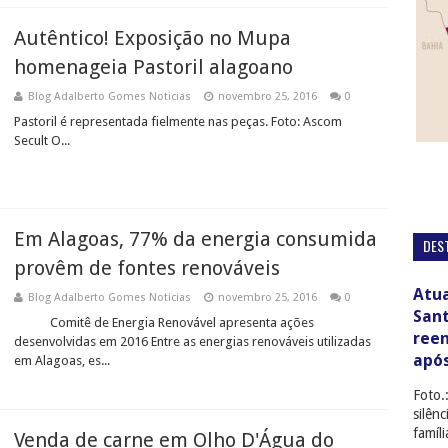
Autêntico! Exposição no Mupa
homenageia Pastoril alagoano
Blog Adalberto Gomes Noticias
novembro 25, 2016
0
Pastoril é representada fielmente nas peças. Foto: Ascom
Secult O...
Em Alagoas, 77% da energia consumida
DES
provêm de fontes renováveis
Atua
Blog Adalberto Gomes Noticias
novembro 25, 2016
0
San
Comitê de Energia Renovável apresenta ações
ree
desenvolvidas em 2016 Entre as energias renováveis utilizadas
apó
em Alagoas, es...
Foto.
silên
famíl
Venda de carne em Olho D'Água do