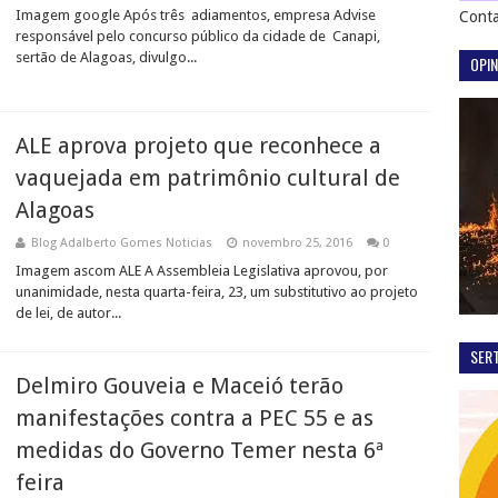
Imagem google Após três adiamentos, empresa Advise
Conta
responsável pelo concurso público da cidade de Canapi,
sertão de Alagoas, divulgo...
OPIN
ALE aprova projeto que reconhece a
vaquejada em patrimônio cultural de
Alagoas
Blog Adalberto Gomes Noticias
novembro 25, 2016
0
Imagem ascom ALE A Assembleia Legislativa aprovou, por
unanimidade, nesta quarta-feira, 23, um substitutivo ao projeto
de lei, de autor...
SER
Delmiro Gouveia e Maceió terão
manifestações contra a PEC 55 e as
medidas do Governo Temer nesta 6ª
feira