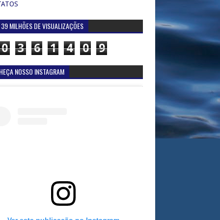
TATOS
 39 MILHÕES DE VISUALIZAÇÕES
0
3
6
1
4
0
9
HEÇA NOSSO INSTAGRAM
Ver esta publicação no Instagram