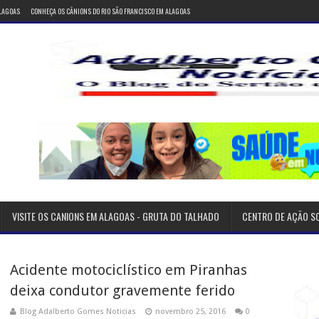
ALAGOAS
CONHEÇA OS CÂNIONS DO RIO SÃO FRANCISCO EM ALAGOAS
VISITE OS CANIONS EM ALAGOAS - GRUTA DO TALHADO
CENTRO DE AÇÃO S
Acidente motociclístico em Piranhas
deixa condutor gravemente ferido
Blog Adalberto Gomes Noticias
novembro 25, 2016
0