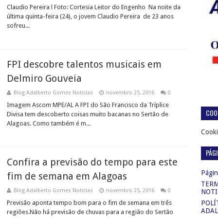
Claudio Pereira l Foto: Cortesia Leitor do Engenho Na noite da
última quinta-feira (24), o jovem Claudio Pereira de 23 anos
sofreu...
FPI descobre talentos musicais em
Delmiro Gouveia
Blog Adalberto Gomes Noticias
novembro 25, 2016
0
Imagem Ascom MPE/AL A FPI do São Francisco da Tríplice
COOK
Divisa tem descoberto coisas muito bacanas no Sertão de
Alagoas. Como também é m...
Cooki
PÁG
Confira a previsão do tempo para este
Página
fim de semana em Alagoas
TERM
Blog Adalberto Gomes Noticias
novembro 25, 2016
0
NOTI
Previsão aponta tempo bom para o fim de semana em três
POLÍ
ADAL
regiões.Não há previsão de chuvas para a região do Sertão