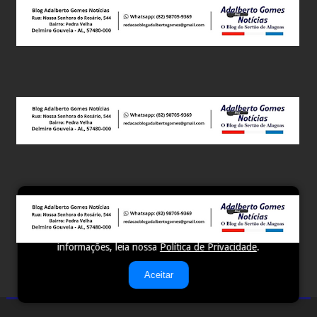
Este site utiliza cookies para melhorar sua experiência e
fornecer serviços personalizados. Ao continuar a navegar,
você concorda com o uso de cookies. Para mais
informações, leia nossa
Política de Privacidade
.
Aceitar