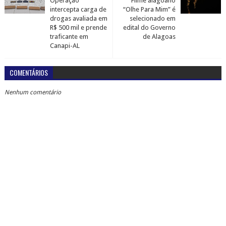
Operação
Filme alagoano
intercepta carga de
“Olhe Para Mim” é
drogas avaliada em
selecionado em
R$ 500 mil e prende
edital do Governo
traficante em
de Alagoas
Canapi-AL
COMENTÁRIOS
Nenhum comentário