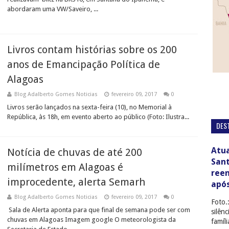
abordaram uma VW/Saveiro, ...
Livros contam histórias sobre os 200
anos de Emancipação Política de
Alagoas
Blog Adalberto Gomes Noticias
fevereiro 09, 2017
0
Livros serão lançados na sexta-feira (10), no Memorial à
República, às 18h, em evento aberto ao público (Foto: Ilustra...
DES
Atua
Notícia de chuvas de até 200
San
milímetros em Alagoas é
ree
improcedente, alerta Semarh
apó
Blog Adalberto Gomes Noticias
fevereiro 09, 2017
0
Foto.
Sala de Alerta aponta para que final de semana pode ser com
silên
chuvas em Alagoas Imagem google O meteorologista da
famíl