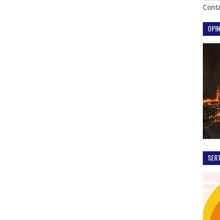
Conta
OPIN
SER