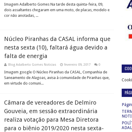
Imagem Adalberto Gomes Na tarde desta quinta-feira, 09,
dois assaltantes chegaram em uma moto, de placas, modelo e
cor não anotadas, ...
Núcleo Piranhas da CASAL informa que
nesta sexta (10), faltará água devido a
falta de energia
Blog Adalberto Gomes Noticias
fevereiro 09, 2017
0
COOK
Imagem google O Núcleo Piranhas da CASAL, Companhia de
Saneamento de Alagoas, avisa à comunidade de Piranhas que,
Cooki
em virtude do comuni...
PÁG
Câmara de vereadores de Delmiro
Página
Gouveia, em sessão extraordinária
TERM
NOTI
realiza votação para Mesa Diretora
POLÍ
para o biênio 2019/2020 nesta sexta-
ADAL