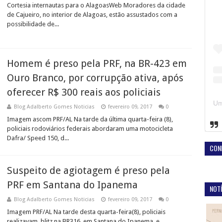
Cortesia internautas para o AlagoasWeb Moradores da cidade
de Cajueiro, no interior de Alagoas, estão assustados com a
possibilidade de...
Homem é preso pela PRF, na BR-423 em
Ouro Branco, por corrupção ativa, após
oferecer R$ 300 reais aos policiais
Blog Adalberto Gomes Noticias
fevereiro 09, 2017
0
Imagem ascom PRF/AL Na tarde da última quarta-feira (8),
policiais rodoviários federais abordaram uma motocicleta
Dafra/ Speed 150, d...
CON
Suspeito de agiotagem é preso pela
PRF em Santana do Ipanema
NOTÍ
Blog Adalberto Gomes Noticias
fevereiro 09, 2017
0
Imagem PRF/AL Na tarde desta quarta-feira(8), policiais
realizavam blitz na BR316, em Santana do Ipanema, e