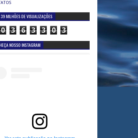
TATOS
 39 MILHÕES DE VISUALIZAÇÕES
0
3
6
3
3
0
3
HEÇA NOSSO INSTAGRAM
Ver esta publicação no Instagram