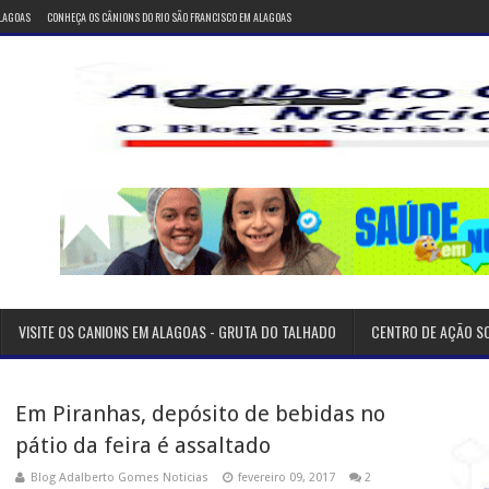
ALAGOAS
CONHEÇA OS CÂNIONS DO RIO SÃO FRANCISCO EM ALAGOAS
VISITE OS CANIONS EM ALAGOAS - GRUTA DO TALHADO
CENTRO DE AÇÃO S
Em Piranhas, depósito de bebidas no
pátio da feira é assaltado
Blog Adalberto Gomes Noticias
fevereiro 09, 2017
2