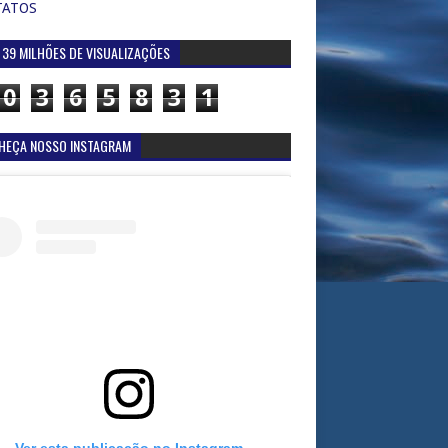
TATOS
 39 MILHÕES DE VISUALIZAÇÕES
0
3
6
5
8
3
1
HEÇA NOSSO INSTAGRAM
Ver esta publicação no Instagram