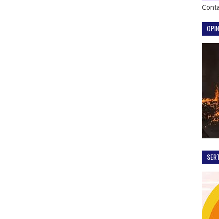
Conta
OPIN
SER