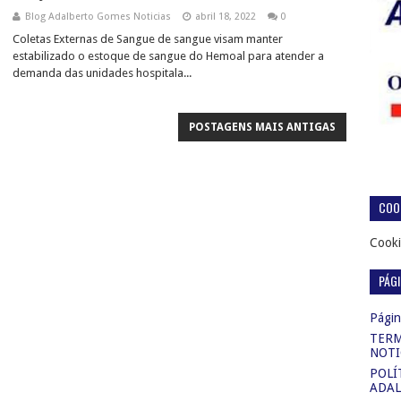
Blog Adalberto Gomes Noticias
abril 18, 2022
0
Coletas Externas de Sangue de sangue visam manter
estabilizado o estoque de sangue do Hemoal para atender a
demanda das unidades hospitala...
POSTAGENS MAIS ANTIGAS
COOK
Cooki
PÁG
Página
TERM
NOTI
POLÍ
ADAL