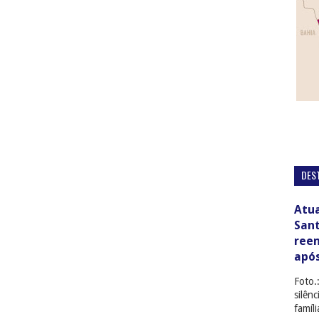
DES
Atua
San
ree
apó
Foto.
silên
famíl