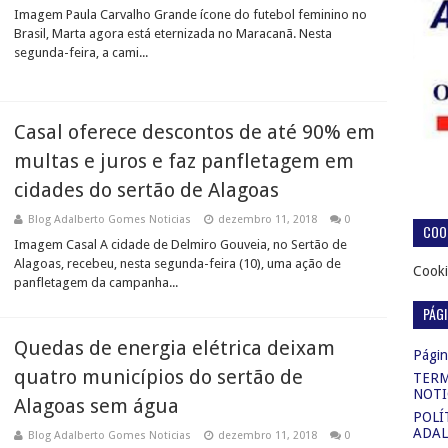
Imagem Paula Carvalho Grande ícone do futebol feminino no
Brasil, Marta agora está eternizada no Maracanã. Nesta
segunda-feira, a cami...
Casal oferece descontos de até 90% em
multas e juros e faz panfletagem em
cidades do sertão de Alagoas
Blog Adalberto Gomes Noticias
dezembro 11, 2018
0
COOK
Imagem Casal A cidade de Delmiro Gouveia, no Sertão de
Alagoas, recebeu, nesta segunda-feira (10), uma ação de
Cooki
panfletagem da campanha...
PÁG
Quedas de energia elétrica deixam
Página
quatro municípios do sertão de
TERM
NOTI
Alagoas sem água
POLÍ
ADAL
Blog Adalberto Gomes Noticias
dezembro 11, 2018
0