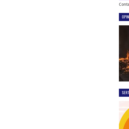
Conta
OPIN
SER