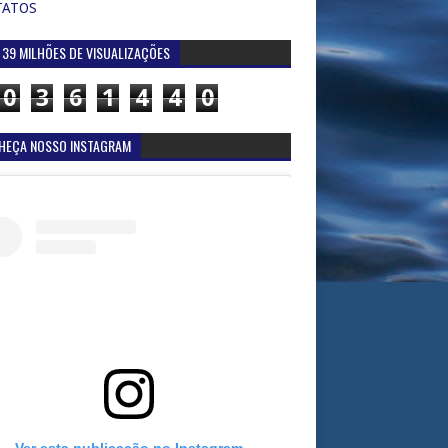
TATOS
 39 MILHÕES DE VISUALIZAÇÕES
0
3
6
1
4
4
0
HEÇA NOSSO INSTAGRAM
Ver esta publicação no Instagram