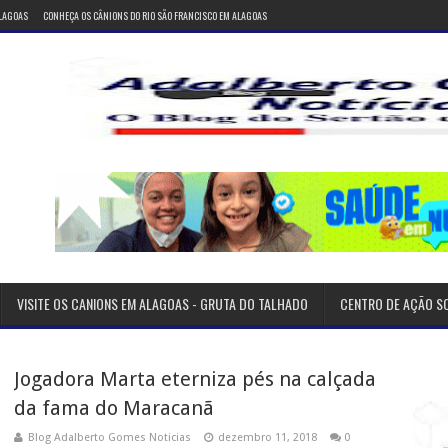
ALAGOAS
CONHEÇA OS CÂNIONS DO RIO SÃO FRANCISCO EM ALAGOAS
VISITE OS CANIONS EM ALAGOAS - GRUTA DO TALHADO
CENTRO DE AÇÃO S
Jogadora Marta eterniza pés na calçada
da fama do Maracanã
Blog Adalberto Gomes Noticias
dezembro 11, 2018
0