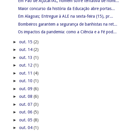
Em Pão de Açúcar/AL, homem sofre tentativa de homi...
Maior concurso da história da Educação abre portas...
Em Alagoas; Entregue à ALE na sexta-feira (15), pr...
Bombeiros garantem a segurança de banhistas na ret...
Os impactos da pandemia: como a Ciência e a Fé pod...
►
out. 15
(2)
►
out. 14
(2)
►
out. 13
(1)
►
out. 12
(1)
►
out. 11
(4)
►
out. 10
(1)
►
out. 09
(6)
►
out. 08
(6)
►
out. 07
(3)
►
out. 06
(5)
►
out. 05
(8)
►
out. 04
(1)