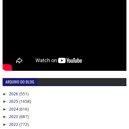
ARQUIVO DO BLOG
►
2026
(551)
►
2025
(1658)
►
2024
(616)
►
2023
(687)
►
2022
(772)