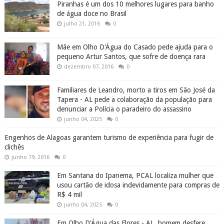
Piranhas é um dos 10 melhores lugares para banho
de água doce no Brasil
julho 21, 2016
0
Mãe em Olho D'Água do Casado pede ajuda para o
pequeno Artur Santos, que sofre de doença rara
dezembro 07, 2016
0
Familiares de Leandro, morto a tiros em São José da
Tapera - AL pede a colaboração da população para
denunciar a Polícia o paradeiro do assassino
junho 04, 2025
0
Engenhos de Alagoas garantem turismo de experiência para fugir de
clichês
junho 19, 2016
0
Em Santana do Ipanema, PCAL localiza mulher que
usou cartão de idosa indevidamente para compras de
R$ 4 mil
junho 04, 2025
0
Em Olho D’Água das Flores - AL, homem desfere