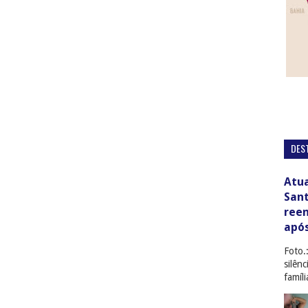
DES
Atua
San
ree
apó
Foto.
silên
famíl