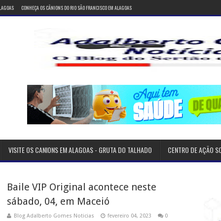
ALAGOAS
CONHEÇA OS CÂNIONS DO RIO SÃO FRANCISCO EM ALAGOAS
VISITE OS CANIONS EM ALAGOAS - GRUTA DO TALHADO
CENTRO DE AÇÃO S
Baile VIP Original acontece neste
sábado, 04, em Maceió
Blog Adalberto Gomes Noticias
fevereiro 04, 2023
0