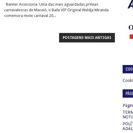
Banner Assessoria Uma das mais aguardadas prévias
carnavalescas de Maceió, o Baile VIP Original Weldja Miranda
comemora neste carnaval 20...
POSTAGENS MAIS ANTIGAS
COOK
Cooki
PÁG
Página
TERM
NOTI
POLÍ
ADAL