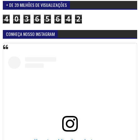
+ DE 39 MILHÕES DE VISUALIZAÇÕES
4
0
3
6
5
6
4
2
CONHEÇA NOSSO INSTAGRAM