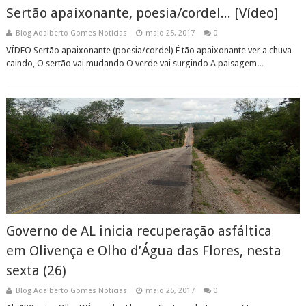
Sertão apaixonante, poesia/cordel... [Vídeo]
Blog Adalberto Gomes Noticias
maio 25, 2017
0
VÍDEO Sertão apaixonante (poesia/cordel) É tão apaixonante ver a chuva
caindo, O sertão vai mudando O verde vai surgindo A paisagem...
Governo de AL inicia recuperação asfáltica
em Olivença e Olho d’Água das Flores, nesta
sexta (26)
Blog Adalberto Gomes Noticias
maio 25, 2017
0