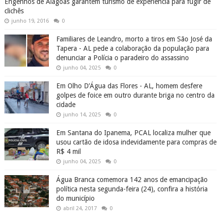
Engenhos de Alagoas garantem turismo de experiência para fugir de
clichês
junho 19, 2016
0
Familiares de Leandro, morto a tiros em São José da
Tapera - AL pede a colaboração da população para
denunciar a Polícia o paradeiro do assassino
junho 04, 2025
0
Em Olho D’Água das Flores - AL, homem desfere
golpes de foice em outro durante briga no centro da
cidade
junho 14, 2025
0
Em Santana do Ipanema, PCAL localiza mulher que
usou cartão de idosa indevidamente para compras de
R$ 4 mil
junho 04, 2025
0
Água Branca comemora 142 anos de emancipação
política nesta segunda-feira (24), confira a história
do município
abril 24, 2017
0