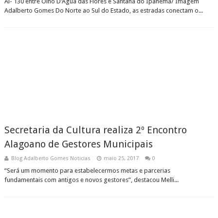
Al- 130 entre Olho D'Água das Flores e Santana do Ipanema/ Imagem
Adalberto Gomes Do Norte ao Sul do Estado, as estradas conectam o...
Secretaria da Cultura realiza 2º Encontro
Alagoano de Gestores Municipais
Blog Adalberto Gomes Noticias
maio 25, 2017
0
“Será um momento para estabelecermos metas e parcerias
fundamentais com antigos e novos gestores”, destacou Melli...