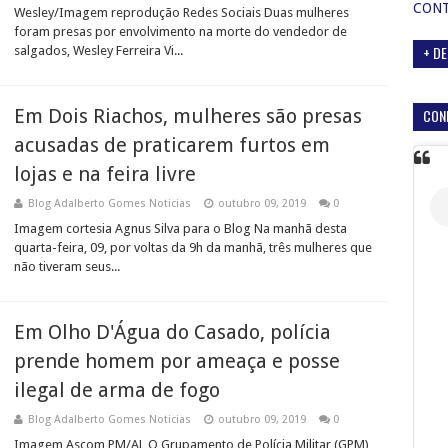
CON
Wesley/Imagem reprodução Redes Sociais Duas mulheres
foram presas por envolvimento na morte do vendedor de
+ DE
salgados, Wesley Ferreira Vi...
Em Dois Riachos, mulheres são presas
CON
acusadas de praticarem furtos em
lojas e na feira livre
Blog Adalberto Gomes Noticias
outubro 09, 2019
0
Imagem cortesia Agnus Silva para o Blog Na manhã desta
quarta-feira, 09, por voltas da 9h da manhã, três mulheres que
não tiveram seus...
Em Olho D'Água do Casado, polícia
prende homem por ameaça e posse
ilegal de arma de fogo
Blog Adalberto Gomes Noticias
outubro 09, 2019
0
Imagem Ascom PM/AL O Grupamento de Polícia Militar (GPM)