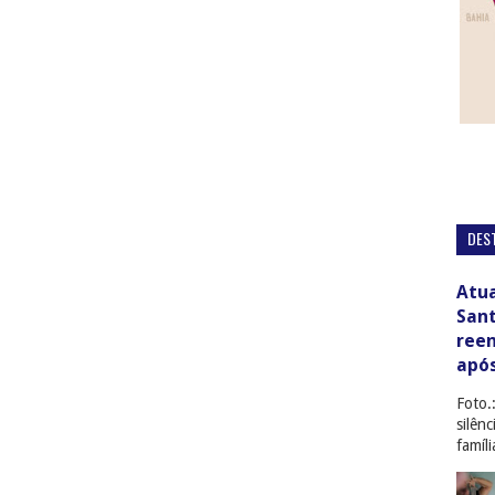
DES
Atua
San
ree
apó
Foto.
silên
famíl