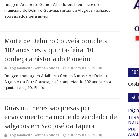
Imagem Adalberto Gomes A tradicional feira livre do
município de Delmiro Gouveia, sertão de Alagoas, realizada
aos sábados, será anteci...
Morte de Delmiro Gouveia completa
102 anos nesta quinta-feira, 10,
conheça a história do Pioneiro
Blog Adalberto Gomes Noticias
outubro 09, 2019
0
COOK
Imagem montagem Adalberto Gomes A morte de Delmiro
Augusto da Cruz Gouveia, está completando 102 anos nesta
Cooki
quinta-feira, 10. Ele fo...
PÁG
Duas mulheres são presas por
Página
envolvimento na morte do vendedor de
TERM
NOTI
salgados em São José da Tapera
POLÍ
ADAL
Blog Adalberto Gomes Noticias
outubro 09, 2019
0