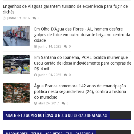
Engenhos de Alagoas garantem turismo de experiência para fugir de
clichês
junho 19, 2016
0
Em Olho D’Água das Flores - AL, homem desfere
golpes de foice em outro durante briga no centro da
cidade
junho 14, 2025
0
Em Santana do Ipanema, PCAL localiza mulher que
usou cartão de idosa indevidamente para compras de
R$ 4 mil
junho 04, 2025
0
Água Branca comemora 142 anos de emancipação
política nesta segunda-feira (24), confira a história
do município
abril 24, 2017
0
ADALBERTO GOMES NOTÍCIAS. O BLOG DO SERTÃO DE ALAGOAS
MARCADORES - TEMAS - ASSUNTOS - TAG - CATEGORIA