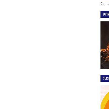
Conta
OPIN
SER