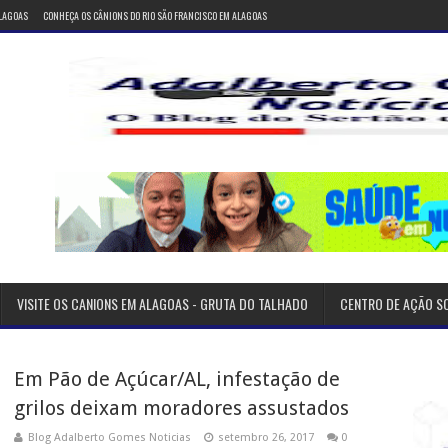
ALAGOAS
CONHEÇA OS CÂNIONS DO RIO SÃO FRANCISCO EM ALAGOAS
VISITE OS CANIONS EM ALAGOAS - GRUTA DO TALHADO
CENTRO DE AÇÃO S
Em Pão de Açúcar/AL, infestação de
grilos deixam moradores assustados
Blog Adalberto Gomes Noticias
setembro 26, 2017
0