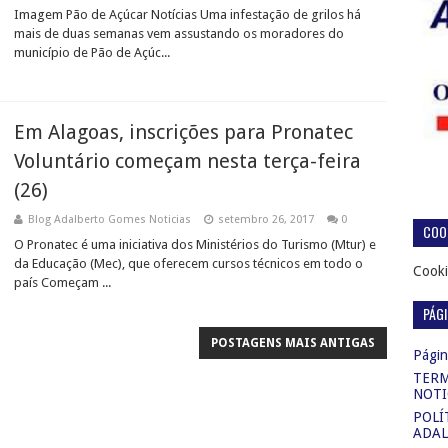
Imagem Pão de Açúcar Notícias Uma infestação de grilos há
mais de duas semanas vem assustando os moradores do
município de Pão de Açúc...
Em Alagoas, inscrições para Pronatec
Voluntário começam nesta terça-feira
(26)
Blog Adalberto Gomes Noticias
setembro 26, 2017
0
COOK
O Pronatec é uma iniciativa dos Ministérios do Turismo (Mtur) e
da Educação (Mec), que oferecem cursos técnicos em todo o
Cooki
país Começam ...
PÁG
POSTAGENS MAIS ANTIGAS
Página
TERM
NOTI
POLÍ
ADAL