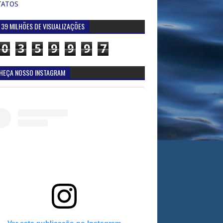
TATOS
 39 MILHÕES DE VISUALIZAÇÕES
0
3
5
9
9
9
7
HEÇA NOSSO INSTAGRAM
Ver esta publicação no Instagram