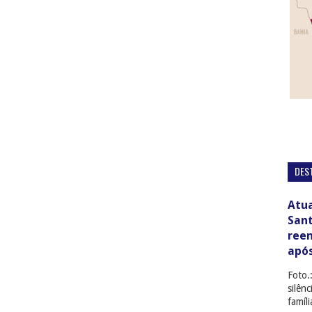
DES
Atua
San
ree
apó
Foto.
silên
famíl