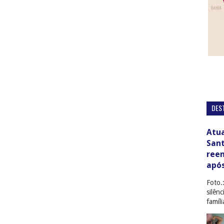
DES
Atua
San
ree
apó
Foto.
silên
famíl