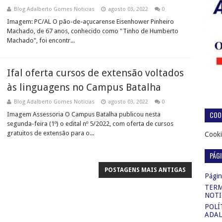
Blog Adalberto Gomes Noticias
agosto 03, 2022
0
Imagem: PC/AL O pão-de-açucarense Eisenhower Pinheiro
Machado, de 67 anos, conhecido como "Tinho de Humberto
Machado", foi encontr...
Ifal oferta cursos de extensão voltados
às linguagens no Campus Batalha
Blog Adalberto Gomes Noticias
agosto 03, 2022
0
COOK
Imagem Assessoria O Campus Batalha publicou nesta
segunda-feira (1º) o edital nº 5/2022, com oferta de cursos
gratuitos de extensão para o...
Cooki
PÁG
POSTAGENS MAIS ANTIGAS
Página
TERM
NOTI
POLÍ
ADAL