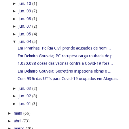
►
jun. 10
(1)
►
jun. 09
(7)
►
jun. 08
(1)
►
jun. 07
(2)
►
jun. 05
(4)
▼
jun. 04
(5)
Em Piranhas; Polícia Civil prende acusados de homi...
Em Delmiro Gouveia; PC recupera carga roubada de p...
1.020.088 doses das vacinas contra a Covid-19 fora...
Em Delmiro Gouveia; Secretário inspeciona obras e ...
Com 93% das UTIs para Covid-19 ocupados em Alagoas...
►
jun. 03
(2)
►
jun. 02
(8)
►
jun. 01
(3)
►
maio
(66)
►
abril
(73)
►
março
(70)