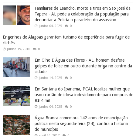
Familiares de Leandro, morto a tiros em São José da
Tapera - AL pede a colaboração da população para
denunciar a Polícia o paradeiro do assassino
junho 04, 2025
0
Engenhos de Alagoas garantem turismo de experiência para fugir de
clichês
junho 19, 2016
0
Em Olho D’Água das Flores - AL, homem desfere
golpes de foice em outro durante briga no centro da
cidade
junho 14, 2025
0
Em Santana do Ipanema, PCAL localiza mulher que
usou cartão de idosa indevidamente para compras de
R$ 4 mil
junho 04, 2025
0
Água Branca comemora 142 anos de emancipação
política nesta segunda-feira (24), confira a história
do município
abril 24, 2017
0