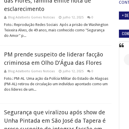
das Flores, família emite nota de
CON
esclarecimento
+ DE
Blog Adalberto Gomes Noticias
julho 12, 2025
0
Foto.: Reprodução Redes Sociais Após a prisão de Washington
Teixeira Alves, de 49 anos, mais conhecido como "Segurança
CON
do Amor" p...
PM prende suspeito de liderar facção
criminosa em Olho D’Água das Flores
Blog Adalberto Gomes Noticias
julho 12, 2025
0
Foto.: PM-AL Uma ação da Polícia Militar do Estado de Alagoas
(PM-AL) retirou de circulação um indivíduo apontado como um
dos líderes de um...
Segurança que viralizou após show de
Unha Pintada em São José da Tapera é