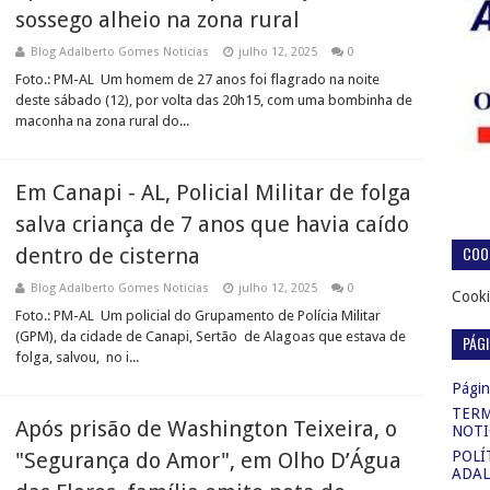
sossego alheio na zona rural
Blog Adalberto Gomes Noticias
julho 12, 2025
0
Foto.: PM-AL Um homem de 27 anos foi flagrado na noite
deste sábado (12), por volta das 20h15, com uma bombinha de
maconha na zona rural do...
Em Canapi - AL, Policial Militar de folga
salva criança de 7 anos que havia caído
COOK
dentro de cisterna
Blog Adalberto Gomes Noticias
julho 12, 2025
0
Cooki
Foto.: PM-AL Um policial do Grupamento de Polícia Militar
(GPM), da cidade de Canapi, Sertão de Alagoas que estava de
PÁG
folga, salvou, no i...
Página
TERM
Após prisão de Washington Teixeira, o
NOTI
"Segurança do Amor", em Olho D’Água
POLÍ
ADAL