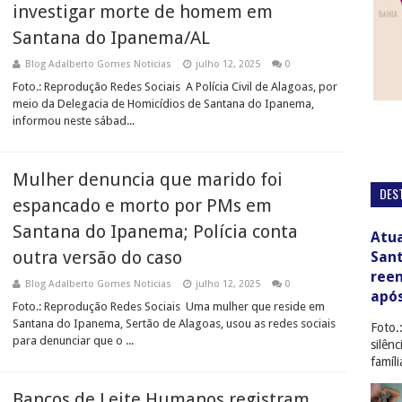
investigar morte de homem em
Santana do Ipanema/AL
Blog Adalberto Gomes Noticias
julho 12, 2025
0
Foto.: Reprodução Redes Sociais A Polícia Civil de Alagoas, por
meio da Delegacia de Homicídios de Santana do Ipanema,
informou neste sábad...
Mulher denuncia que marido foi
DES
espancado e morto por PMs em
Santana do Ipanema; Polícia conta
Atua
outra versão do caso
San
ree
Blog Adalberto Gomes Noticias
julho 12, 2025
0
apó
Foto.: Reprodução Redes Sociais Uma mulher que reside em
Santana do Ipanema, Sertão de Alagoas, usou as redes sociais
Foto.
para denunciar que o ...
silên
famíl
Bancos de Leite Humanos registram