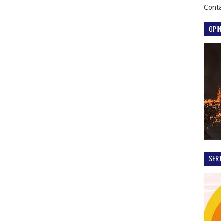
Conta
OPIN
SER