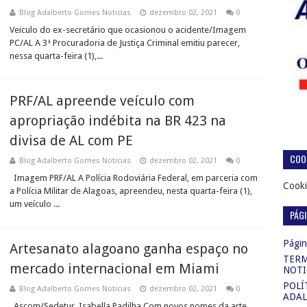
Blog Adalberto Gomes Noticias
dezembro 02, 2021
0
Veiculo do ex-secretário que ocasionou o acidente/Imagem
PC/AL A 3ª Procuradoria de Justiça Criminal emitiu parecer,
nessa quarta-feira (1),...
PRF/AL apreende veículo com
apropriação indébita na BR 423 na
divisa de AL com PE
COOK
Blog Adalberto Gomes Noticias
dezembro 02, 2021
0
Imagem PRF/AL A Polícia Rodoviária Federal, em parceria com
Cooki
a Polícia Militar de Alagoas, apreendeu, nesta quarta-feira (1),
um veículo ...
PÁG
Página
Artesanato alagoano ganha espaço no
TERM
mercado internacional em Miami
NOTI
POLÍ
Blog Adalberto Gomes Noticias
dezembro 02, 2021
0
ADAL
Ascom/Sedetur Isabella Padilha Com novos nomes da arte