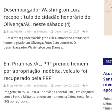
Desembargador Washington Luiz
recebe título de cidadão honorário de
Olivença/AL, neste sábado (4)
Blog Adalberto Gomes Noticias
dezembro 02, 2021
0
Desembargador Washington Luiz Damasceno Freitas será
homenageado em Olivença. Foto: Caio Loureiro. O
desembargador Washington Luiz Damas...
DES
Em Piranhas /AL, PRF prende homem
por apropriação indébita, veículo foi
Atua
recuperado pela PRF
San
ree
Blog Adalberto Gomes Noticias
dezembro 02, 2021
0
apó
Imagem PRF/AL A Polícia Rodoviária Federal (PRF), em conjunto
com a Polícia Militar, prendeu um homem na última terça-feira
Foto.
(30) por apropri...
silên
famíl