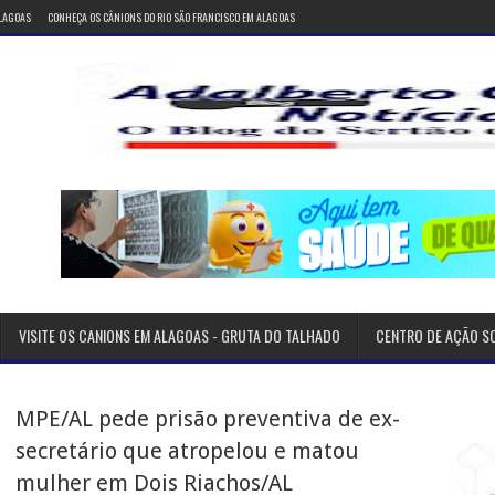
ALAGOAS
CONHEÇA OS CÂNIONS DO RIO SÃO FRANCISCO EM ALAGOAS
VISITE OS CANIONS EM ALAGOAS - GRUTA DO TALHADO
CENTRO DE AÇÃO S
MPE/AL pede prisão preventiva de ex-
secretário que atropelou e matou
mulher em Dois Riachos/AL