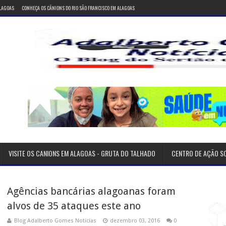
ALAGOAS
CONHEÇA OS CÂNIONS DO RIO SÃO FRANCISCO EM ALAGOAS
VISITE OS CANIONS EM ALAGOAS - GRUTA DO TALHADO
CENTRO DE AÇÃO S
Agências bancárias alagoanas foram
alvos de 35 ataques este ano
Blog Adalberto Gomes Noticias
dezembro 03, 2016
0