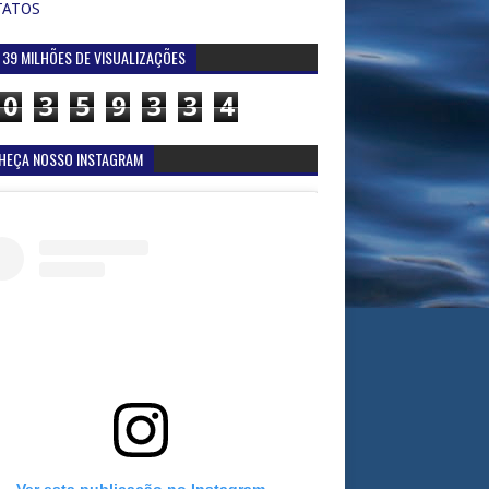
TATOS
 39 MILHÕES DE VISUALIZAÇÕES
0
3
5
9
3
3
4
HEÇA NOSSO INSTAGRAM
Ver esta publicação no Instagram