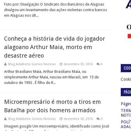
Foto por: Divulgação O Sindicato dos Bancários de Alagoas
divulgou um levantamento das ações violentas contra bancos
em Alagoas nos últ...
Conheça a história de vida do jogador
alagoano Arthur Maia, morto em
desastre aéreo
Blog Adalberto Gomes Noticias
dezembro 03, 2016
0
COOK
Arthur Brasiliano Maia, Arthur Brasiliano Maia, ou
simplesmente Arthur Maia, nasceu em Maceió, em 13 de
Cooki
outubro de 1992 . É filho de R...
PÁG
Microempresário é morto a tiros em
Página
Batalha por dois homens armados
TERM
NOTI
Blog Adalberto Gomes Noticias
dezembro 03, 2016
0
POLÍ
Imagem google Um microempresário, identificado como José
ADAL