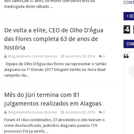
dos Santos,de 37 anos, foi morto com vários tiros na
CON
madrugada deste sábado ...
+ DE
4
De volta a elite, CEO de Olho D'Água
das Flores completa 63 de anos de
CON
história
Blog Adalberto Gomes Noticias
dezembro 03, 2016
0
Equipe de Olho D'Água das Flores vai representar o Sertão
alagoano na 1ª Divisão 2017 Imagem Sertão na Hora Atual
campeão da...
Mês do Júri termina com 81
julgamentos realizados em Alagoas
Blog Adalberto Gomes Noticias
dezembro 03, 2016
0
Foram 41 réus condenados, 37 absolvidos e oito tiveram o
crime desclassificado; Judiciário alagoano pautou 119
processos Força-tarefa ...