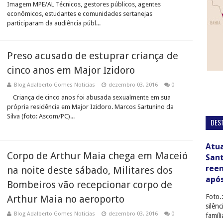
Imagem MPE/AL Técnicos, gestores públicos, agentes
econômicos, estudantes e comunidades sertanejas
participaram da audiência públ...
Preso acusado de estuprar criança de
cinco anos em Major Izidoro
Blog Adalberto Gomes Noticias
dezembro 03, 2016
0
Criança de cinco anos foi abusada sexualmente em sua
própria residência em Major Izidoro. Marcos Sartunino da
Silva (foto: Ascom/PC)...
DES
Atua
Corpo de Arthur Maia chega em Maceió
San
ree
na noite deste sábado, Militares dos
apó
Bombeiros vão recepcionar corpo de
Foto.
Arthur Maia no aeroporto
silên
Blog Adalberto Gomes Noticias
dezembro 03, 2016
0
famíl