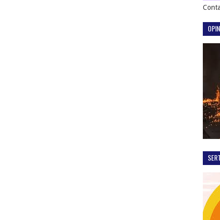
Conta
OPIN
SER