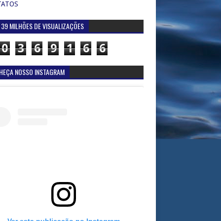
TATOS
 39 MILHÕES DE VISUALIZAÇÕES
0
3
6
9
1
6
6
HEÇA NOSSO INSTAGRAM
Ver esta publicação no Instagram