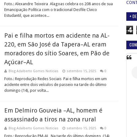
CON
Foto.: Alexandre Teixeira Alagoas celebra os 208 anos de sua
Emancipação Política com o tradicional Desfile Cívico
+ DE
Estudantil, que acontece...
4
Pai e filha mortos em acidente na AL-
220, em São José da Tapera–AL eram
CON
moradores do sítio Soares, em Pão de
Açúcar–AL
Blog Adalberto Gomes Noticias
setembro 15, 2025
0
Foto.: Reprodução Redes Sociais Pai e filha mortos em um
acidente entre dois veículos de passeio na tarde do último
domingo (14), por volta...
Em Delmiro Gouveia –AL, homem é
assassinado a tiros na zona rural
Blog Adalberto Gomes Noticias
setembro 15, 2025
0
Foto.: Reprodução PM-AL Na tarde do último domingo (14),