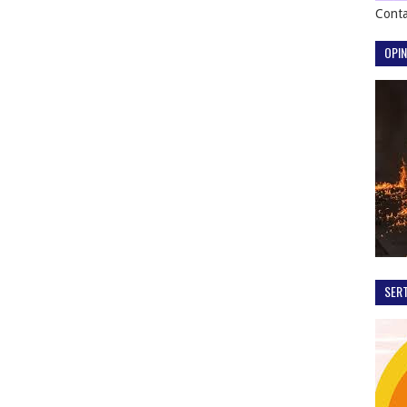
Conta
OPIN
SER