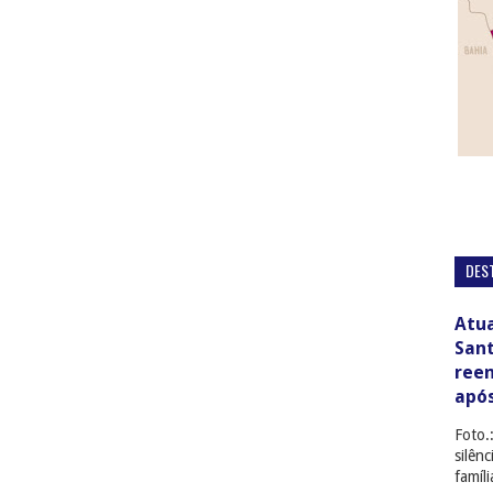
DES
Atua
San
ree
apó
Foto.
silên
famíl