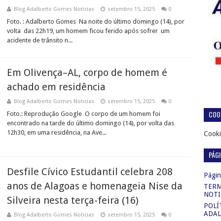
Blog Adalberto Gomes Noticias
setembro 15, 2025
0
Foto. : Adalberto Gomes Na noite do último domingo (14), por
volta das 22h19, um homem ficou ferido após sofrer um
acidente de trânsito n...
Em Olivença–AL, corpo de homem é
achado em residência
Blog Adalberto Gomes Noticias
setembro 15, 2025
0
COOK
Foto.: Reprodução Google O corpo de um homem foi
encontrado na tarde do último domingo (14), por volta das
12h30, em uma residência, na Ave...
Cooki
PÁG
Desfile Cívico Estudantil celebra 208
Página
anos de Alagoas e homenageia Nise da
TERM
NOTI
Silveira nesta terça-feira (16)
POLÍ
ADAL
Blog Adalberto Gomes Noticias
setembro 15, 2025
0