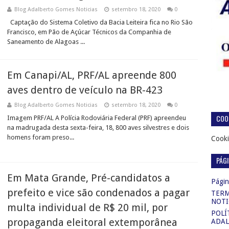
Blog Adalberto Gomes Noticias
setembro 18, 2020
0
Captação do Sistema Coletivo da Bacia Leiteira fica no Rio São
Francisco, em Pão de Açúcar Técnicos da Companhia de
Saneamento de Alagoas ...
Em Canapi/AL, PRF/AL apreende 800
aves dentro de veículo na BR-423
Blog Adalberto Gomes Noticias
setembro 18, 2020
0
COOK
Imagem PRF/AL A Polícia Rodoviária Federal (PRF) apreendeu
na madrugada desta sexta-feira, 18, 800 aves silvestres e dois
homens foram preso...
Cooki
PÁG
Em Mata Grande, Pré-candidatos a
Página
prefeito e vice são condenados a pagar
TERM
NOTI
multa individual de R$ 20 mil, por
POLÍ
propaganda eleitoral extemporânea
ADAL