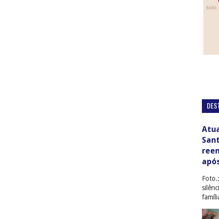
DES
Atua
San
ree
apó
Foto.
silên
famíl