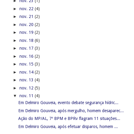
►
nov. 23
(1)
►
nov. 22
(4)
►
nov. 21
(2)
►
nov. 20
(2)
►
nov. 19
(2)
►
nov. 18
(6)
►
nov. 17
(3)
►
nov. 16
(2)
►
nov. 15
(3)
►
nov. 14
(2)
►
nov. 13
(4)
►
nov. 12
(5)
▼
nov. 11
(4)
Em Delmiro Gouveia, evento debate segurança hídric...
Em Delmiro Gouveia, após mergulho, homem desaparec...
Ação do MP/AL, 7º BPM e BPRv flagram 11 situações...
Em Delmiro Gouveia, após efetuar disparos, homem ...