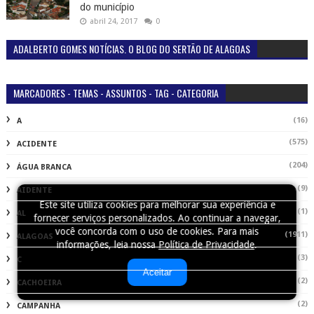
do município
abril 24, 2017
0
ADALBERTO GOMES NOTÍCIAS. O BLOG DO SERTÃO DE ALAGOAS
MARCADORES - TEMAS - ASSUNTOS - TAG - CATEGORIA
(16)
A
(575)
ACIDENTE
(204)
ÁGUA BRANCA
(9)
AIDENTE
Este site utiliza cookies para melhorar sua experiência e
(1)
AL
fornecer serviços personalizados. Ao continuar a navegar,
você concorda com o uso de cookies. Para mais
(1911)
ALAGOAS
informações, leia nossa
Política de Privacidade
.
(3)
C
Aceitar
(2)
CACHOEIRA
(2)
CAMPANHA